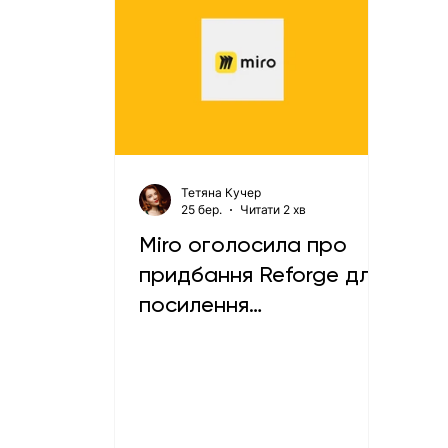
Тетяна Кучер
25 бер.
Читати 2 хв
Miro оголосила про
придбання Reforge для
посилення
продуктового та ШІ-
напрямів