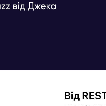
zz від Джека
Від REST