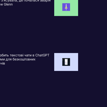
n з’ясувала, де почалася аварія
ew Glenn
обить текстові чати в ChatGPT
ими для безкоштовних
ачів