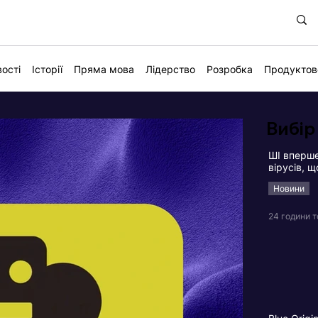
ості
Історії
Пряма мова
Лідерство
Розробка
Продуктов
Вибір
ШІ вперше
вірусів, 
Новини
24 години 