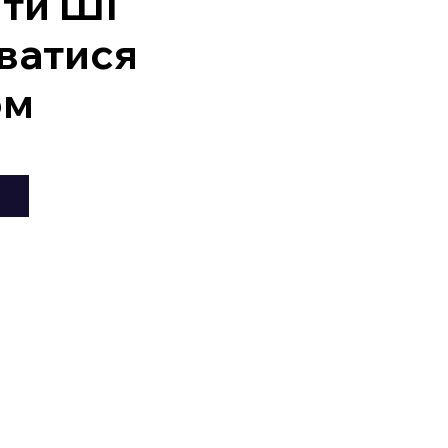
ити ШІ
ватися
ом