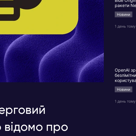
Blue Origi
ракети N
Новини
1 день тому
OpenAI зр
безлімітн
користув
Новини
1 день тому
черговий
 відомо про