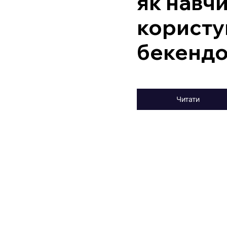
як навч
користу
бекенд
Читати