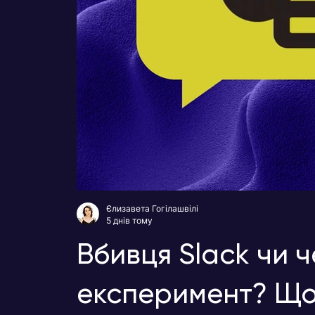
Єлизавета Гогілашвілі
5 днів тому
Вбивця Slack чи 
експеримент? Що