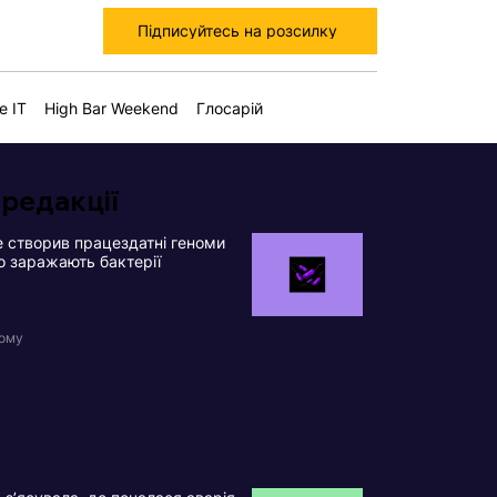
Підписуйтесь на розсилку
е IT
High Bar Weekend
Глосарій
 редакції
 створив працездатні геноми
що заражають бактерії
тому