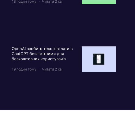
18 годин тому
Читати 2 хв
OpenAI зробить текстові чати в
ChatGPT безлімітними для
безкоштовних користувачів
19 годин тому
Читати 2 хв