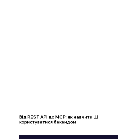
Від REST API до MCP: як навчити ШІ
користуватися бекендом