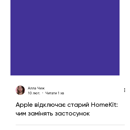
Алла Чиж
10 лют.
Читати 1 хв
Apple відключає старий HomeKit:
чим замінять застосунок