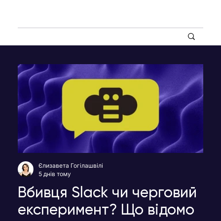
Єлизавета Гогілашвілі
5 днів тому
Вбивця Slack чи черговий
експеримент? Що відомо