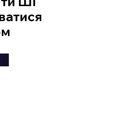
ити ШІ
ватися
ом