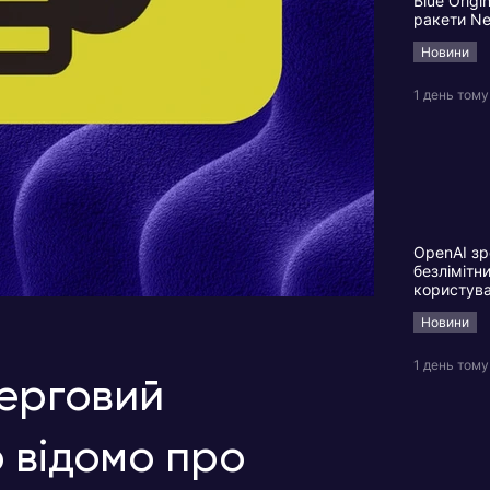
Blue Origi
ракети N
Новини
1 день тому
OpenAI зр
безлімітн
користув
Новини
1 день тому
черговий
 відомо про