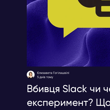
Єлизавета Гогілашвілі
5 днів тому
Вбивця Slack чи 
експеримент? Що