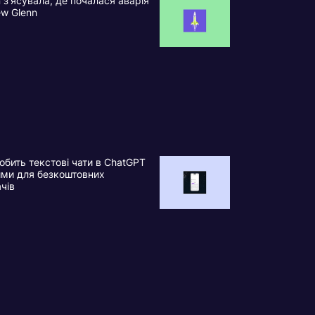
n з’ясувала, де почалася аварія
ew Glenn
обить текстові чати в ChatGPT
ими для безкоштовних
ачів