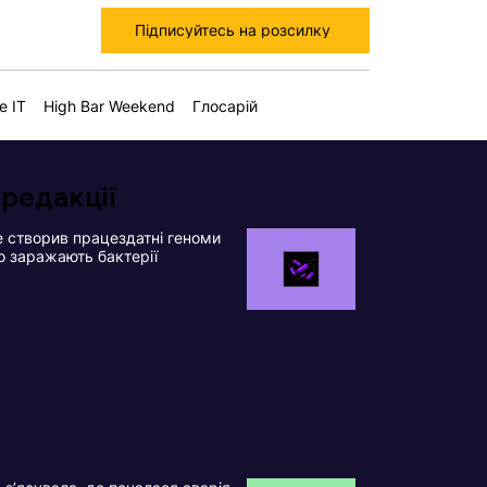
Підписуйтесь на розсилку
е IT
High Bar Weekend
Глосарій
 редакції
 створив працездатні геноми
що заражають бактерії