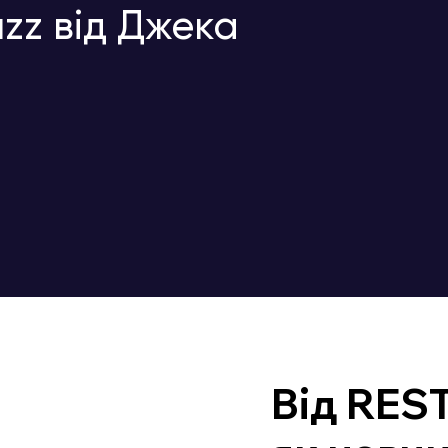
zz від Джека
Від REST