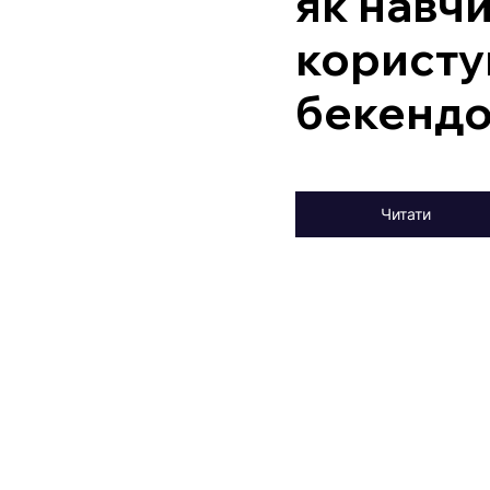
як навч
користу
бекенд
Читати