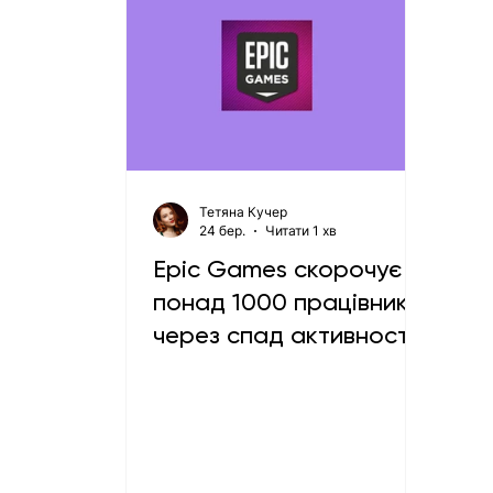
Тетяна Кучер
24 бер.
Читати 1 хв
Epic Games скорочує
понад 1000 працівників
через спад активності
гравців у Fortnite