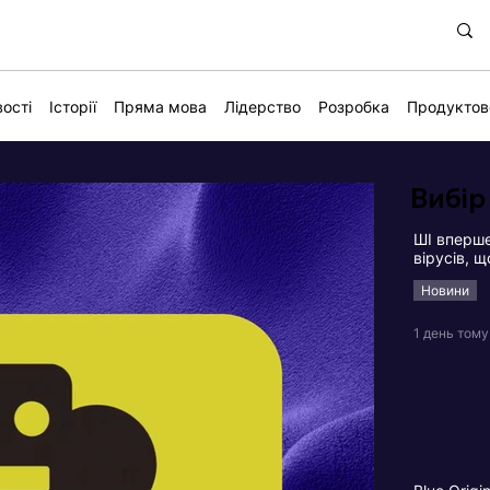
ості
Історії
Пряма мова
Лідерство
Розробка
Продуктов
Вибір
ШІ вперше
вірусів, 
Новини
1 день тому