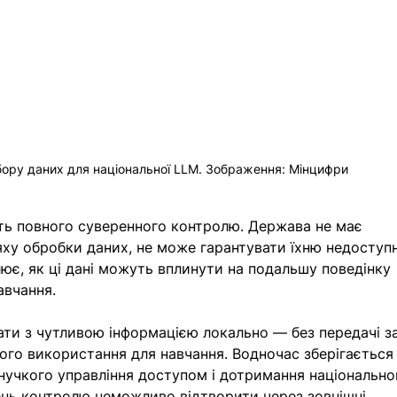
збору даних для національної LLM. Зображення: Мінцифри
ють повного суверенного контролю. Держава не має 
ху обробки даних, не може гарантувати їхню недоступн
олює, як ці дані можуть вплинути на подальшу поведінку 
авчання.
ти з чутливою інформацією локально — без передачі за
ого використання для навчання. Водночас зберігається
нучкого управління доступом і дотримання національно
ень контролю неможливо відтворити через зовнішні 