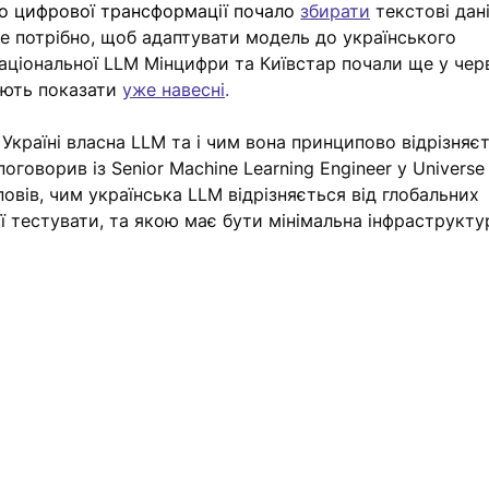
во цифрової трансформації почало 
збирати
 текстові дан
е потрібно, щоб адаптувати модель до українського 
аціональної LLM Мінцифри та Київстар почали ще у черв
ають показати 
уже навесні
. 
 Україні власна LLM та і чим вона принципово відрізняє
поговорив із Senior Machine Learning Engineer у Universe
овів, чим українська LLM відрізняється від глобальних 
 тестувати, та якою має бути мінімальна інфраструктур
 