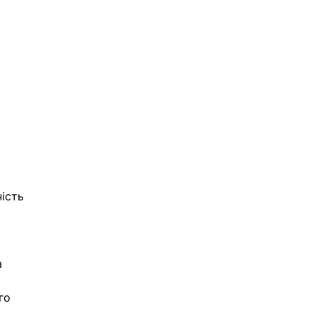
ість 
 
 
го 