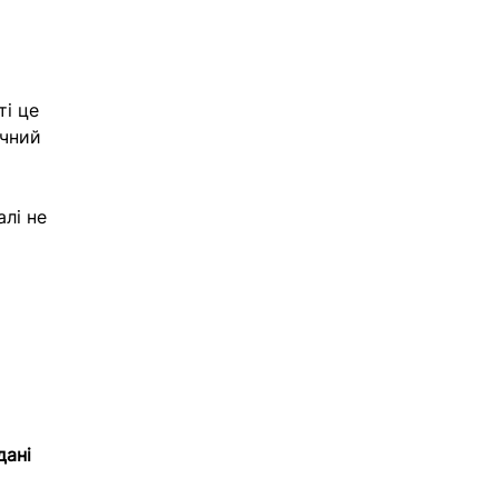
і це 
учний 
лі не 
дані 