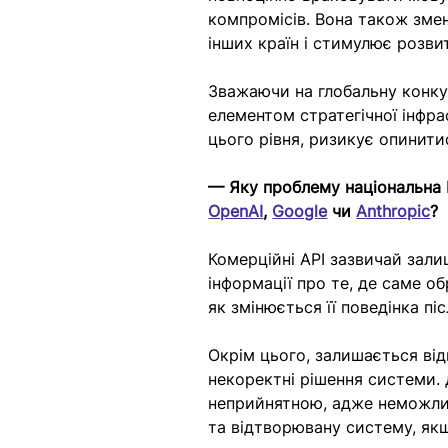
компромісів. Вона також змен
інших країн і стимулює розви
Зважаючи на глобальну конкур
елементом стратегічної інфра
цього рівня, ризикує опинити
— Яку проблему національна 
OpenAI
, 
Google
чи 
Anthropic
?
Комерційні API зазвичай зал
інформації про те, де саме о
як змінюється її поведінка пі
Окрім цього, залишається від
некоректні рішення системи.
неприйнятною, адже неможли
та відтворювану систему, якщ