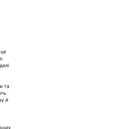
 це 
о 
делі 
и та 
ють 
у й 
ішніх 