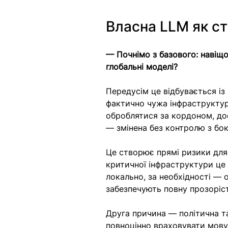
Власна LLM як ст
— Почнімо з базового: навіщ
глобальні моделі?
Передусім це відбувається із
фактично чужа інфраструктур
оброблятися за кордоном, до
— змінена без контролю з бо
Це створює прямі ризики для
критичної інфраструктури це 
локально, за необхідності —
забезпечують повну прозоріс
Друга причина — політична т
повноцінно враховувати мову,