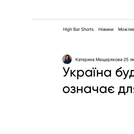
High Bar Shorts
Новини
Можлив
Катерина Мещерякова
25 л
Україна бу
означає для