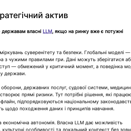
ратегічний актив
о державам власні 
LLM
, якщо на ринку вже є потужні 
 міркувань суверенітету та безпеки. Глобальні моделі —
а з чужими правилами гри. Дані можуть зберігатися аб
ступ — обмежений у критичний момент, а поведінка мо
ку держави.
 оборони, державних послуг, судової системи, медицин
створює прямі ризики. Тут потрібні рішення, які працю
 офлайн, підпорядковуються національному законодавств
ть щодо походження даних і принципів навчання.
а економічна автономія. Власна LLM дає можливість 
 культурні особливості та локальний контекст без зовн