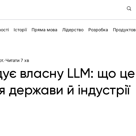
ості
Історії
Пряма мова
Лідерство
Розробка
Продуктов
ют.
Читати 7 хв
дує власну LLM: що це
 держави й індустрії