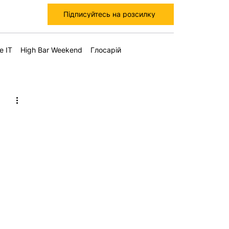
Підписуйтесь на розсилку
е IT
High Bar Weekend
Глосарій