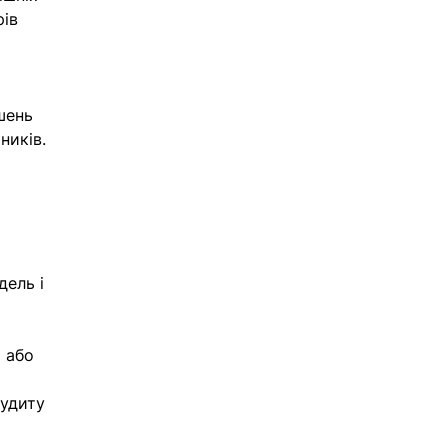
ів 
шень 
ників.
ель і 
 або 
удиту 