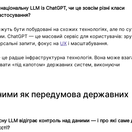
аціональну LLM із ChatGPT, чи це зовсім різні класи 
застосування?
ожуть бути побудовані на схожих технологіях, але по сут
ями. ChatGPT — це масовий сервіс для користувачів: зр
ерсальні запити, фокус на 
UX
 і масштабування.
це радше інфраструктурна технологія. Вона може взага
ювати «під капотом» державних систем, виконуючи 
ними як передумова державних 
сну LLM відіграє контроль над даними — і про які саме 
сті?