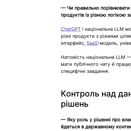
— Чи правильно порівнювати н
продуктів із різною логікою 
ChatGPT
 і національна LLM м
різні продукти з різними ціл
інтерфейс, 
SaaS
-модель, унів
Натомість національна LLM — 
мати публічного чату й прац
специфічні завдання.
Контроль над да
рішень
— Яку роль у рішенні про вла
йдеться в державному контек