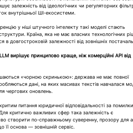
шує залежність від ідеологічних чи регуляторних фільтр
ток внутрішньої ШІ-екосистеми.
енцію у ніші штучного інтелекту такі моделі стають 
структури. Країна, яка не має власних технологічних рі
ся в довгостроковій залежності від зовнішніх постачаль
LLM вирішує принципово краще, ніж комерційні API від 
ишаються «чорною скринькою»: держава не має повної 
бробляються дані, на яких масивах текстів навчалася мод
сля чергових оновлень.
критим питання юридичної відповідальності за помилки
 Для критично важливих сфер така залежність є 
во створити по-справжньому суверенну, прозору для а
о її основа — зовнішній сервіс.