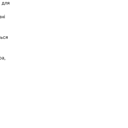
і для 
ні 
ться 
 
а, 