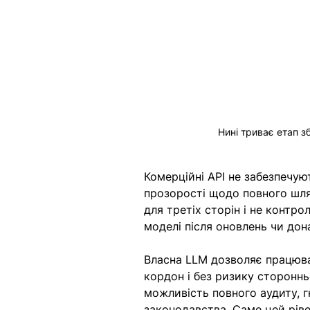
Нині триває етап 
Комерційні API не забезпечу
прозорості щодо повного шля
для третіх сторін і не контр
моделі після оновлень чи дон
Власна LLM дозволяє працюва
кордон і без ризику стороннь
можливість повного аудиту, г
законодавства. Саме цей рів