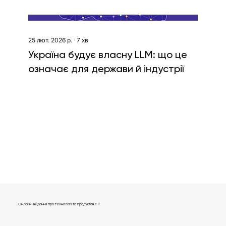
25 лют. 2026 р.
∙
7
хв
Україна будує власну LLM: що це
означає для держави й індустрії
Показати більше
Онлайн-видання про технології та продуктове IT