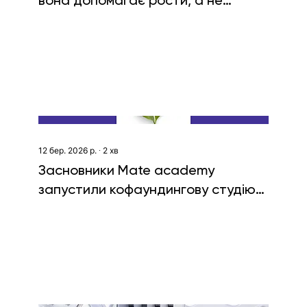
вона допомагає рости, а не
формально звітувати
12 бер. 2026 р.
∙
2
хв
Засновники Mate academy
запустили кофаундингову студію
Rist Labs та залучили $10 млн