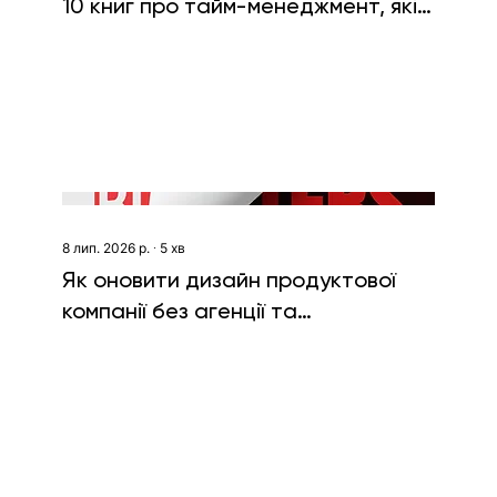
10 книг про тайм-менеджмент, які
вам допоможуть
8 лип. 2026 р.
∙
5
хв
Як оновити дизайн продуктової
компанії без агенції та
ребрендингу. Кейс Boosters