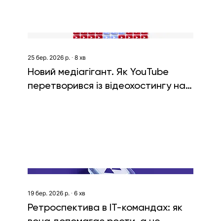
25 бер. 2026 р.
∙
8
хв
Новий медіагігант. Як YouTube
перетворився із відеохостингу на
(майже) superapp
19 бер. 2026 р.
∙
6
хв
Ретроспектива в ІТ-командах: як