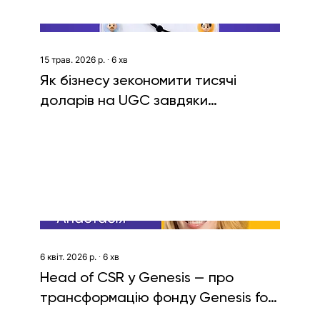
15 трав. 2026 р.
∙
6
хв
Як бізнесу зекономити тисячі
доларів на UGC завдяки
реалістичним AI-аватарам. Кейс
JustDone
6 квіт. 2026 р.
∙
6
хв
Head of CSR у Genesis — про
трансформацію фонду Genesis for
Ukraine та проєкти для ветеранів і