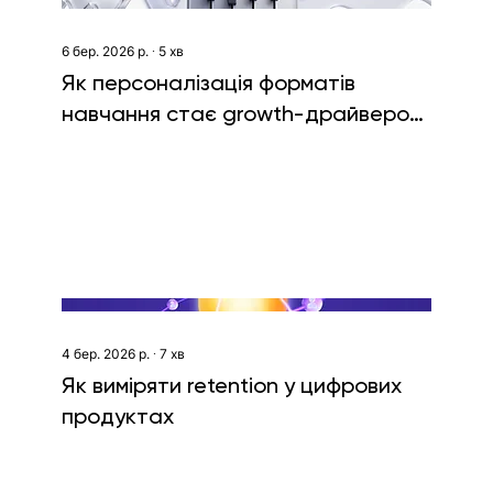
6 бер. 2026 р.
∙
5
хв
Як персоналізація форматів
навчання стає growth-драйвером:
кейс Promova
4 бер. 2026 р.
∙
7
хв
Як виміряти retention у цифрових
продуктах