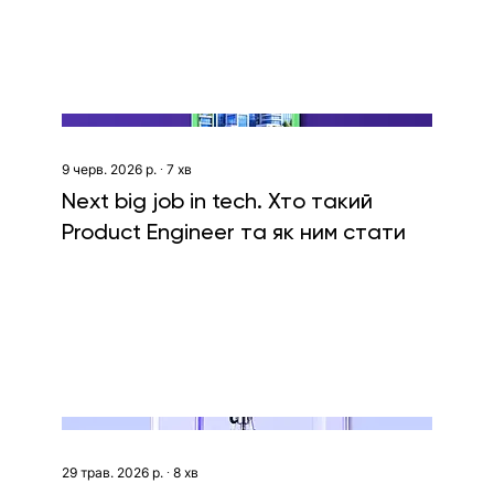
9 черв. 2026 р.
∙
7
хв
Next big job in tech. Хто такий
Product Engineer та як ним стати
29 трав. 2026 р.
∙
8
хв