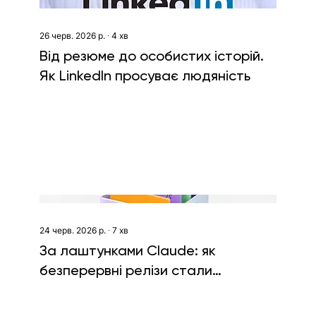
26 черв. 2026 р.
∙
4
хв
Від резюме до особистих історій.
Як LinkedIn просуває людяність
24 черв. 2026 р.
∙
7
хв
За лаштунками Claude: як
безперервні релізи стали
головною конкурентною
перевагою Anthropic