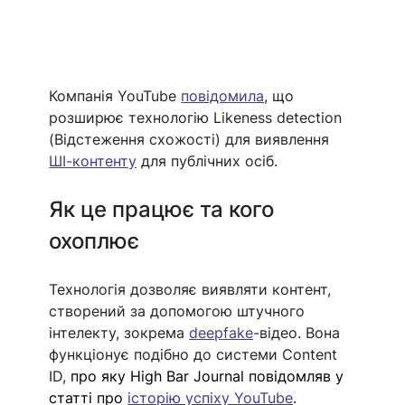
Компанія YouTube 
повідомила
, що 
розширює технологію Likeness detection 
(Відстеження схожості) для виявлення 
ШІ-контенту
 для публічних осіб.
Як це працює та кого 
охоплює
Технологія дозволяє виявляти контент, 
створений за допомогою штучного 
інтелекту, зокрема 
deepfake
-відео. Вона 
функціонує подібно до системи Content 
ID,
 про яку High Bar Journal повідомляв у 
статті про 
історію успіху YouTube
.