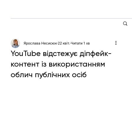
Ярослава Несисюк
22 квіт.
Читати 1 хв
YouTube відстежує діпфейк-
контент із використанням
облич публічних осіб