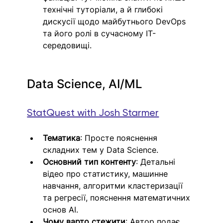
технічні туторіали, а й глибокі 
дискусії щодо майбутнього DevOps 
та його ролі в сучасному IT-
середовищі.
Data Science, AI/ML
StatQuest with Josh Starmer
Тематика
: Просте пояснення 
складних тем у Data Science.
Основний тип контенту
: Детальні 
відео про статистику, машинне 
навчання, алгоритми кластеризації 
та регресії, пояснення математичних 
основ AI.
Чому варто стежити
: Автор подає 