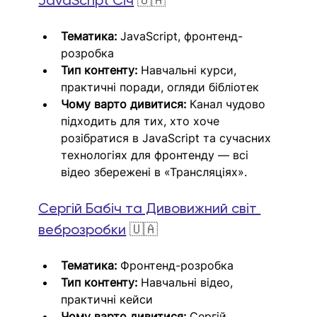
JavaScript Січ
 🇺🇦
Тематика:
 JavaScript, фронтенд-
розробка
Тип контенту:
 Навчальні курси, 
практичні поради, огляди бібліотек
Чому варто дивитися:
 Канал чудово 
підходить для тих, хто хоче 
розібратися в JavaScript та сучасних 
технологіях для фронтенду — всі 
відео збережені в «Трансляціях». 
Сергій Бабіч та Дивовижний світ 
веброзробки
 🇺🇦
Тематика:
 Фронтенд-розробка
Тип контенту:
 Навчальні відео, 
практичні кейси
Чому варто дивитися:
 Сергій 