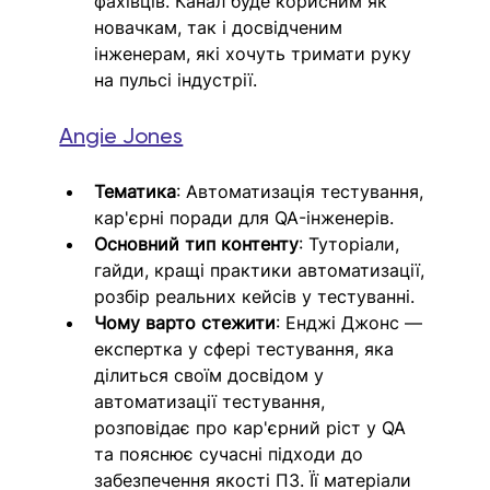
фахівців. Канал буде корисним як 
новачкам, так і досвідченим 
інженерам, які хочуть тримати руку 
на пульсі індустрії.
Angie Jones
Тематика
: Автоматизація тестування, 
кар'єрні поради для QA-інженерів.
Основний тип контенту
: Туторіали, 
гайди, кращі практики автоматизації, 
розбір реальних кейсів у тестуванні.
Чому варто стежити
: Енджі Джонс — 
експертка у сфері тестування, яка 
ділиться своїм досвідом у 
автоматизації тестування, 
розповідає про кар'єрний ріст у QA 
та пояснює сучасні підходи до 
забезпечення якості ПЗ. Її матеріали 