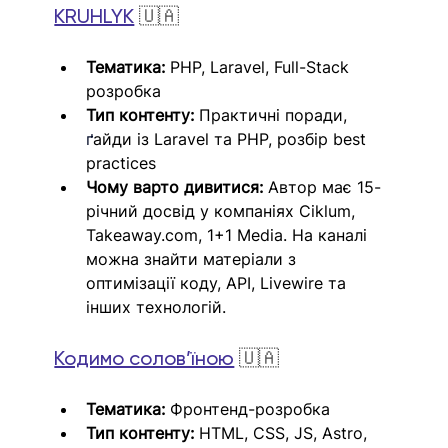
KRUHLYK
 🇺🇦
Тематика:
 PHP, Laravel, Full-Stack 
розробка
Тип контенту:
 Практичні поради, 
ґ
айди із Laravel та PHP, розбір best 
practices
Чому варто дивитися:
 Автор має 15-
річний досвід у компаніях Ciklum, 
Takeaway.com
, 1+1 Media. На каналі 
можна знайти матеріали з 
оптимізації коду, API, Livewire та 
інших технологій.
Кодимо солов’їною
 🇺🇦
Тематика:
 Фронтенд-розробка
Тип контенту:
 HTML, CSS, JS, Astro, 