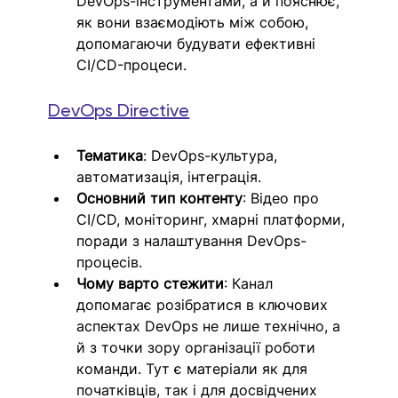
DevOps-інструментами, а й пояснює, 
як вони взаємодіють між собою, 
допомагаючи будувати ефективні 
CI/CD-процеси.
DevOps Directive
Тематика
: DevOps-культура, 
автоматизація, інтеграція.
Основний тип контенту
: Відео про 
CI/CD, моніторинг, хмарні платформи, 
поради з налаштування DevOps-
процесів.
Чому варто стежити
: Канал 
допомагає розібратися в ключових 
аспектах DevOps не лише технічно, а 
й з точки зору організації роботи 
команди. Тут є матеріали як для 
початківців, так і для досвідчених 