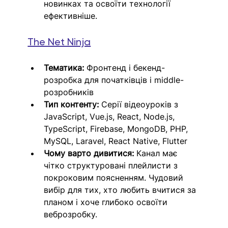
новинках та освоїти технології 
ефективніше.
The Net Ninja
Тематика:
 Фронтенд і бекенд-
розробка для початківців і middle-
розробників
Тип контенту:
 Серії відеоуроків з 
JavaScript, Vue.js, React, Node.js, 
TypeScript, Firebase, MongoDB, PHP, 
MySQL, Laravel, React Native, Flutter
Чому варто дивитися:
 Канал має 
чітко структуровані плейлисти з 
покроковим поясненням. Чудовий 
вибір для тих, хто любить вчитися за 
планом і хоче глибоко освоїти 
веброзробку.