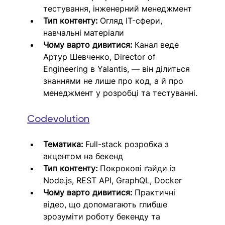
тестування, інженерний менеджмент
Тип контенту:
 Огляд IT-сфери, 
навчальні матеріали
Чому варто дивитися:
 Канал веде 
Артур Шевченко, Director of 
Engineering в Yalantis, — він ділиться 
знаннями не лише про код, а й про 
менеджмент у розробці та тестуванні.
Codevolution
Тематика:
 Full-stack розробка з 
акцентом на бекенд
Тип контенту:
 Покрокові 
ґ
айди із 
Node.js, REST API, GraphQL, Docker
Чому варто дивитися:
 Практичні 
відео, що допомагають глибше 
зрозуміти роботу бекенду та 