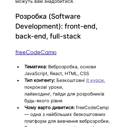
можуть вам знадобитися.
Розробка (Software 
Development): front-end, 
back-end, full-stack
freeCodeCamp
Тематика:
 Веброзробка, основи 
JavaScript, React, HTML, CSS
Тип контенту:
 Безкоштовні 
it курси
, 
покрокові уроки, 
лайвкодинг,
ґ
айди
 для розробників 
будь-якого рівня
Чому варто дивитися:
 freeCodeCamp 
— одна з найбільших безкоштовних 
платформ для вивчення веброзробки. 