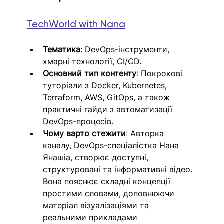
TechWorld with Nana
Тематика
: DevOps-інструменти, 
хмарні технології, CI/CD.
Основний тип контенту
: Покрокові 
туторіали з Docker, Kubernetes, 
Terraform, AWS, GitOps, а також 
практичні гайди з автоматизації 
DevOps-процесів.
Чому варто стежити
: Авторка 
каналу, DevOps-спеціалістка Нана 
Янашіа, створює доступні, 
структуровані та інформативні відео. 
Вона пояснює складні концепції 
простими словами, доповнюючи 
матеріал візуалізаціями та 
реальними прикладами 