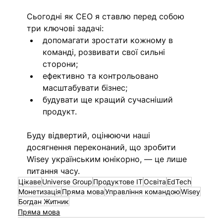
Сьогодні як СЕО я ставлю перед собою 
три ключові задачі: 
допомагати зростати кожному в 
команді, розвивати свої сильні 
сторони;
ефективно та контрольовано 
масштабувати бізнес; 
будувати ще кращий сучасніший 
продукт.
Буду відвертий, оцінюючи наші 
досягнення переконаний, що зробити 
Wisey українським юнікорно, — це лише 
питання часу. 
Цікаве
Universe Group
Продуктове ІТ
Освіта
EdTech
Монетизація
Пряма мова
Управління командою
Wisey
Богдан Житник
Пряма мова