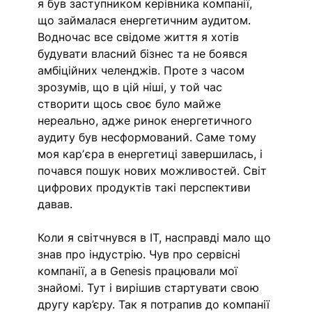
я був заступником керівника компанії, 
що займалася енергетичним аудитом. 
Водночас все свідоме життя я хотів 
будувати власний бізнес та не боявся 
амбіційних челенджів. Проте з часом 
зрозумів, що в цій ніші, у той час 
створити щось своє було майже 
нереально, адже ринок енергетичного 
аудиту був несформований. Саме тому 
моя карʼєра в енергетиці завершилась, і 
почався пошук нових можливостей. Світ 
цифрових продуктів такі перспективи 
давав. 
Коли я світчнувся в IT, насправді мало що 
знав про індустрію. Чув про сервісні 
компанії, а в Genesis працювали мої 
знайомі. Тут і вирішив стартувати свою 
другу кар’єру. Так я потрапив до компанії 