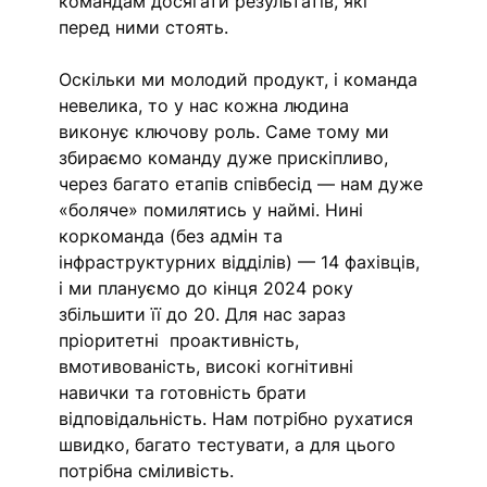
командам досягати результатів, які 
перед ними стоять. 
Оскільки ми молодий продукт, і команда 
невелика, то у нас кожна людина 
виконує ключову роль. Саме тому ми 
збираємо команду дуже прискіпливо, 
через багато етапів співбесід — нам дуже 
«боляче» помилятись у наймі. Нині 
коркоманда (без адмін та 
інфраструктурних відділів) — 14 фахівців, 
і ми плануємо до кінця 2024 року 
збільшити її до 20. Для нас зараз 
пріоритетні  проактивність, 
вмотивованість, високі когнітивні 
навички та готовність брати 
відповідальність. Нам потрібно рухатися 
швидко, багато тестувати, а для цього 
потрібна сміливість.