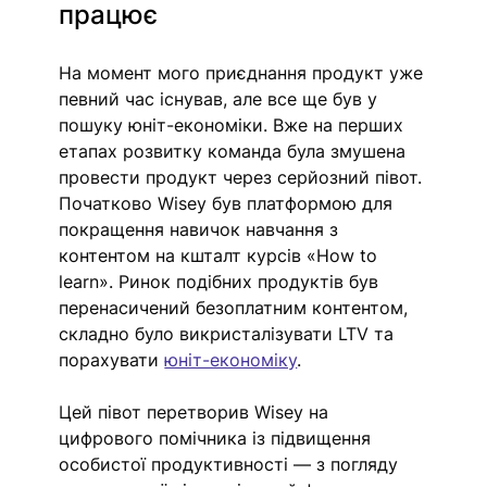
працює 
На момент мого приєднання продукт уже 
певний час існував, але все ще був у 
пошуку юніт-економіки. Вже на перших 
етапах розвитку команда була змушена 
провести продукт через серйозний півот. 
Початково Wisey був платформою для 
покращення навичок навчання з 
контентом на кшталт курсів «How tо 
learn». Ринок подібних продуктів був 
перенасичений безоплатним контентом, 
складно було викристалізувати LTV та 
порахувати 
юніт-економіку
. 
Цей півот перетворив Wisey на 
цифрового помічника із підвищення 
особистої продуктивності — з погляду 