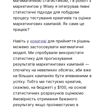
математичною статистикою, і в роботі з 
маркетингом у Wisey я інтегрував певні 
статистичні підходи для побудови 
процесу тестування креативів та оцінки 
маркетингових кампаній. Як саме це 
працює? 
Навіть у 
креативі
 для прийняття рішень 
можемо застосовувати математичні 
моделі. Ми спробували використати 
статистику для прогнозування 
результатів маркетингових кампаній — 
спочатку на невеликих обсягах, аби вже 
на більших кампаніях бути впевненими в 
успіху. Тобто ми тестуємо креатив, 
скажімо, на бюджеті у $100, на основі 
статистичних розрахунків оцінюємо 
ймовірність отримання бажаного 
результату якщо проінвестуємо в 