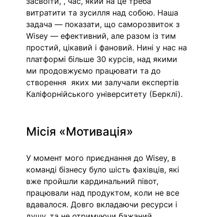
засвоїти, , час, який на це треба 
витратити та зусилля над собою. Наша 
задача — показати, що саморозвиток з 
Wisey — ефективний, але разом із тим 
простий, цікавий і фановий. Нині у нас на 
платформі більше 30 курсів, над якими 
ми продовжуємо працювати та до 
створення  яких ми залучали експертів 
Каліфорнійського університету (Берклі). 
Місія «Мотивація» 
У момент мого приєднання до
Wisey, в 
команді бізнесу було шість фахівців, які 
вже пройшли кардинальний півот, 
працювали над продуктом, коли не все 
вдавалося. Довго вкладаючи ресурси і 
душу, та не отримуючи бажаний 