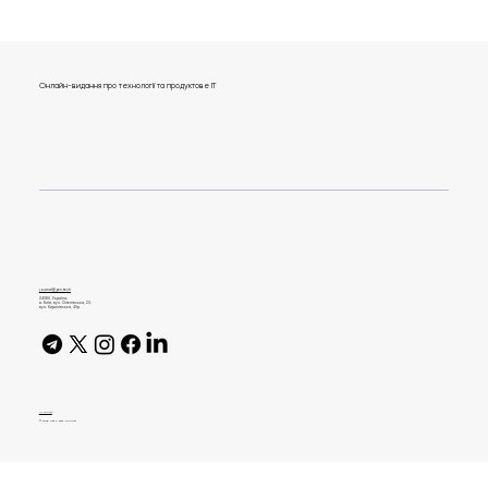
Онлайн-видання про технології та продуктове IT
70+ питань та кейсів для iOS
Developer від Team Lead в Universe
journal@gen.tech
04080, Україна,
м. Київ, вул. Оленівська, 23,​
вул. Кирилівська, 40р
AI Policy
© 2026 High Bar Journal