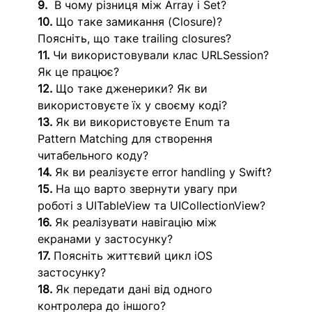
9.
  В чому різниця між Array і Set?
10.
 Що таке замикання (Closure)? 
Поясніть, що таке trailing closures?
11. 
Чи використовували клас URLSession? 
Як це працює?
12.
 Що таке дженерики? Як ви 
використовуєте їх у своєму коді?
13.
 Як ви використовуєте Enum та 
Pattern Matching для створення 
читабельного коду?
14.
 Як ви реалізуєте error handling у Swift?
15.
 На що варто звернути увагу при 
роботі з UITableView та UICollectionView?
16.
 Як реалізувати навігацію між 
екранами у застосунку?
17.
 Поясніть життєвий цикл iOS 
застосунку?
18.
 Як передати дані від одного 
контролера до іншого?