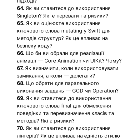
підході?
64.
 Як ви ставитеся до використання 
Singleton? Які є переваги та ризики? 
65.
 Як ви оцінюєте використання 
ключового слова mutating у Swift для 
методів структур? Як це впливає на 
безпеку коду?
66.
 Що би ви обрали для реалізації 
анімації — Core Animation чи UIKit? Чому? 
67.
 Як визначити, коли використовувати 
замикання, а коли — делегати? 
68.
 Що обрати для паралельного 
виконання завдань — GCD чи Operation? 
69.
 Як ви ставитеся до використання 
ключового слова final для обмеження 
поведінки та перевизначення класів та 
методів? Які є ризики?
70.
 Як ви ставитеся до використання 
лінтерів? Як це впливає на єдність стилю 