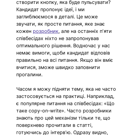
створити кнопку, яка буде пульсувати? 
Кандидат пропонує ідеї, і ми 
заглиблюємося в деталі. Це може 
звучати, як просте питання, яке знає 
кожен 
розробник
, але на останніх пʼяти 
співбесідах ніхто не запропонував 
оптимального рішення. Водночас у нас 
немає вимоги, щоби кандидат відповів 
правильно на всі питання. Якщо він вміє 
вчитися, зможе швидко заповнити 
прогалини. 
Часом я можу підняти тему, яка не часто 
застосовується на практиці. Наприклад, 
є популярне питання на співбесідах: «Що 
таке copy-on-write». Часто розробники 
знають про цей механізм тільки те, що 
поверхнево прочитали в статті, 
готуючись до інтервʼю. Одразу видно, 