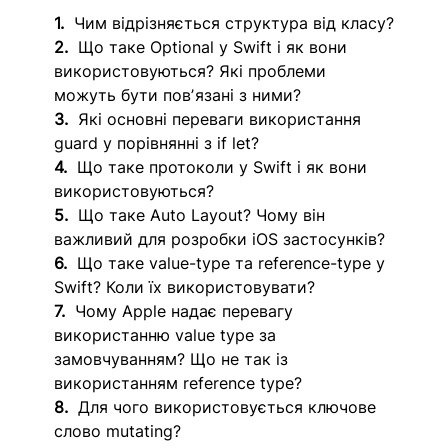
1.
  Чим відрізняється структура від класу?
2.
  Що таке Optional у Swift і як вони 
використовуються? Які проблеми 
можуть бути повʼязані з ними?
3.
  Які основні переваги використання 
guard у порівнянні з if let?
4. 
 Що таке протоколи у Swift і як вони 
використовуються?
5.
  Що таке Auto Layout? Чому він 
важливий для розробки iOS застосунків?
6.
  Що таке value-type та reference-type у 
Swift? Коли їх використовувати?
7.
  Чому Apple надає перевагу 
використанню value type за 
замовчуванням? Що не так із 
використанням reference type?
8.
  Для чого використовується ключове 
слово mutating?