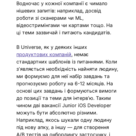
Водночас у кожної компанії є чимало 
нішевих запитів: наприклад, досвід 
роботи зі сканерами чи ML, 
відеостримінгами чи картами тощо. На 
ці теми зазвичай і питають кандидатів.
В Universe, як у деяких інших 
продуктових компаній
, немає 
стандартних шаблонів із питаннями. Коли 
зʼявляється необхідність найняти людину, 
ми формуємо для неї набір завдань та 
прогнозуємо роботу на 6-12 місяців. На 
основі цих завдань і формуються вимоги 
до позиції та теми для інтервʼю. Таким 
чином дві вакансії Junior iOS Developer 
можуть бути абсолютно різними. 
Наприклад, якось шукали одну людину 
під нову апку, а іншу — для створення 
A/B тестів на онбордингу застосунку, і 