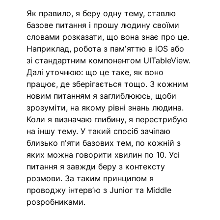
Як правило, я беру одну тему, ставлю 
базове питання і прошу людину своїми 
словами розказати, що вона знає про це. 
Наприклад, робота з памʼяттю в iOS або 
зі стандартним компонентом UITableView. 
Далі уточнюю: що це таке, як воно 
працює, де зберігається тощо. З кожним 
новим питанням я заглиблююсь, щоби 
зрозуміти, на якому рівні знань людина. 
Коли я визначаю глибину, я перестрибую 
на іншу тему. У такий спосіб зачіпаю 
близько пʼяти базових тем, по кожній з 
яких можна говорити хвилин по 10. Усі 
питання я завжди беру з контексту 
розмови. За таким принципом я 
проводжу інтервʼю з Junior та Middle 
розробниками.