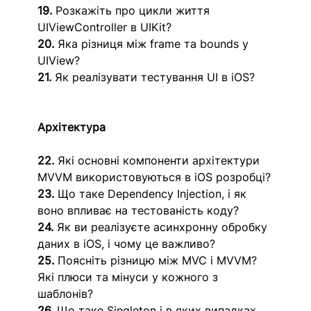
19.
 Розкажіть про цикли життя 
UIViewController в UIKit?
20.
 Яка різниця між frame та bounds у 
UIView?
21.
 Як реалізувати тестування UI в iOS?
Архітектура
22.
 Які основні компоненти архітектури 
MVVM використовуються в iOS розробці?
23.
 Що таке Dependency Injection, і як 
воно впливає на тестованість коду?
24.
 Як ви реалізуєте асинхронну обробку 
даних в iOS, і чому це важливо?
25.
 Поясніть різницю між MVC і MVVM? 
Які плюси та мінуси у кожного з 
шаблонів?
26.
 Що таке Singleton і в яких випадках 