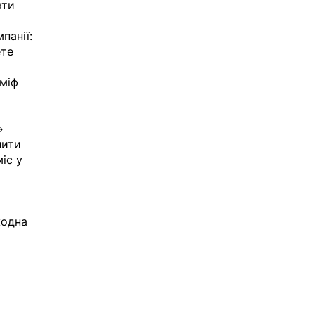
ти 
панії: 
те 
міф 
» 
нити 
іс у 
жодна 