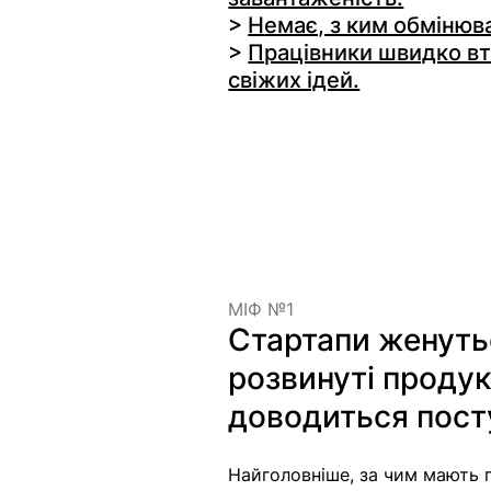
> 
Н
емає, з ким обмінюв
> 
Працівники швидко вт
свіжих ідей.
МІФ №1
Стартапи женутьс
розвинуті продук
доводиться пост
Найголовніше, за чим мають гн