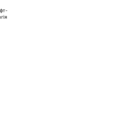
офт-
гія 