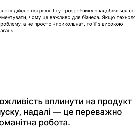
нології дійсно потрібні. І тут розробнику знадобляться с
гументувати, чому це важливо для бізнеса. Якщо техноло
роблему, а не просто «прикольна», то її з високою 
агань.
ожливість вплинути на продукт 
апуску, надалі — це переважно 
оманітна робота.