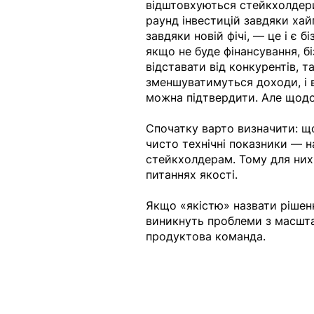
відштовхуються стейкхолдери
раунд інвестицій завдяки хайп
завдяки новій фічі, — це і є б
якщо не буде фінансування, бі
відставати від конкурентів, т
зменшуватимуться доходи, і в
можна підтвердити. Але щодо
Спочатку варто визначити: що
чисто технічні показники — н
стейкхолдерам. Тому для них
питаннях якості.
Якщо «якістю» назвати рішенн
виникнуть проблеми з масшта
продуктова команда.