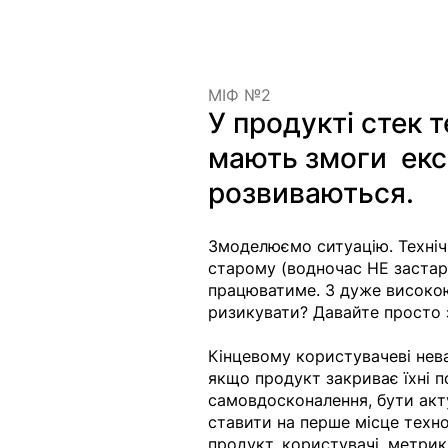
МІФ №2 
У продукті стек т
мають змоги  екс
розвиваються.
Змоделюємо ситуацію. Техні
старому (водночас НЕ застарі
працюватиме. З дуже високо
ризикувати? Давайте просто 
Кінцевому користувачеві нева
якщо продукт закриває їхні п
самовдосконалення, бути акту
ставити на перше місце технол
продукт, користувачі, метрик