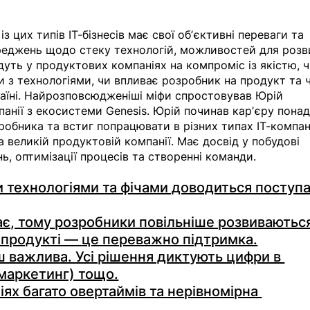
 цих типів ІТ-бізнесів має свої обʼєктивні переваги та 
реджень щодо стеку технологій, можливостей для розви
дуть у продуктових компаніях на компроміс із якістю, ч
 з технологіями, чи впливає розробник на продукт та 
раїні. Найрозповсюдженіші міфи спростовував Юрій 
панії з екосистеми Genesis. Юрій починав карʼєру понад
зробника та встиг попрацювати в різних типах ІТ-компані
та великій продуктовій компанії. Має досвід у побудові 
ь, оптимізації процесів та створенні команди.
 технологіями та фічами доводиться поступа
тає, тому розробники повільніше розвиваютьс
 продукті — 
це переважно підтримка.
 важлива. Усі рішення диктують цифри в 
 маркетинг) тощо.
ях багато овертаймів та нерівномірна 