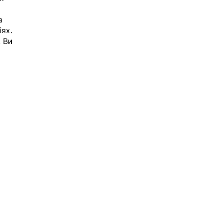
а 
ях. 
 Ви 