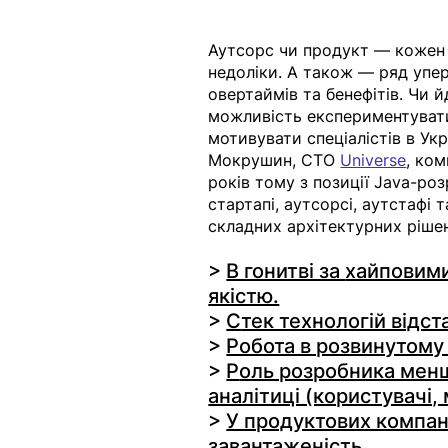
Аутсорс чи продукт — кожен із
недоліки. А також — ряд упе
овертаймів та бенефітів. Чи й
можливість експериментувати
мотивувати спеціалістів в Ук
Мокрушин, CTO 
Universe
, ком
років тому з позиції Java-ро
стартапі, аутсорсі, аутстафі 
складних архітектурних рішен
> 
В гонитві за 
хайповими
якістю.
> 
С
тек технологій відс
> 
Робота в розвинутому
> 
Р
оль розробника менш
аналітиці (користувачі,
> 
У продуктових компані
завантаженість.