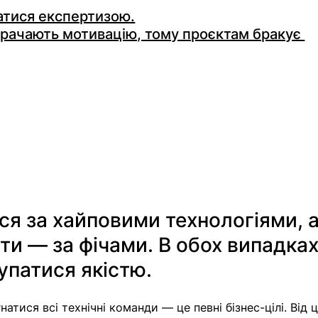
атися експертизою.
рачають мотивацію, тому проєктам бракує 
я за хайповими технологіями, а
ти — за фічами. В обох випадках
упатися якістю.
атися всі технічні команди — це певні бізнес-цілі. Від 