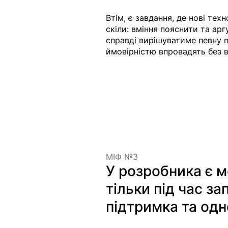
Втім, є завдання, де нові тех
скіли: вміння пояснити та ар
справді вирішуватиме певну п
ймовірністю впровадять без в
МІФ №3 
У розробника є м
тільки під час з
підтримка та одн