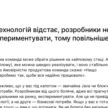
ехнологій відстає, розробники н
периментувати, тому повільніше
чна команда може обрати рішенн
я на хайповому стеці. 
лому), яке можна швидко реалізувати, і воно стабільно
ю ймовірністю продуктова команда скаже: «Нащо 
зробимо так, щоби все надійно працювало».
жливо, що у вас під капотом — звичайна Java чи блокч
отреби. Розробникам від цього боляче, адже всі прагнут
альними на ринку, експериментувати. Але це не привід
огії, а на друге — бізнесові потреби. Якщо у вас є гот
и тощо — вам є що втрачати. Ви не будете без нагально