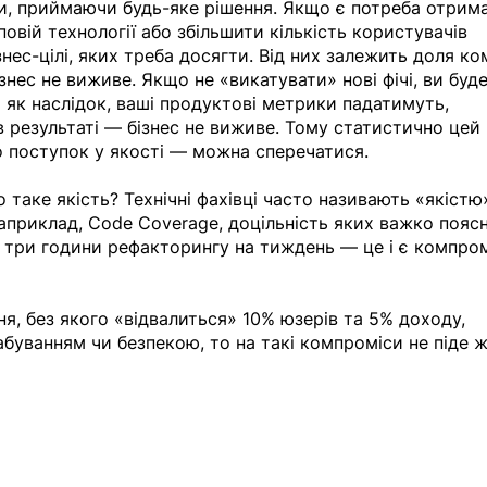
, приймаючи будь-яке рішення. Якщо є потреба отрима
овій технології або збільшити кількість користувачів 
ізнес-цілі, яких треба досягти. Від них залежить доля ком
знес не виживе. Якщо не «викатувати» нові фічі, ви буде
а як наслідок, ваші продуктові метрики падатимуть, 
 результаті — бізнес не виживе. Тому статистично цей 
 поступок у якості — можна сперечатися.
 таке якість? Технічні фахівці часто називають «якістю
априклад, Code Coverage, доцільність яких важко пояс
 три години рефакторингу на тиждень — це і є компром
я, без якого «відвалиться» 10% юзерів та 5% доходу, 
буванням чи безпекою, то на такі компроміси не піде 