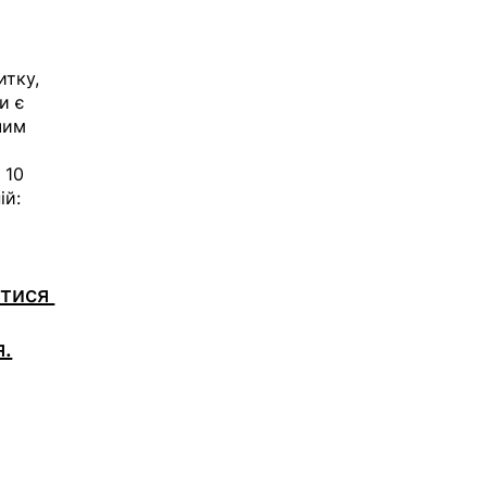
тку, 
и є 
чим 
 10 
й: 
тися 
я.