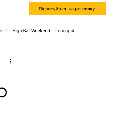
Підписуйтесь на розсилку
е IT
High Bar Weekend
Глосарій
TO