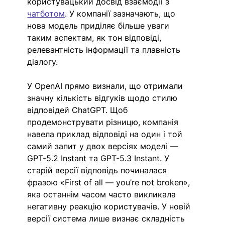
користувацький досвід взаємодії з 
чатботом
. У компанії зазначають, що 
нова модель приділяє більше уваги 
таким аспектам, як тон відповіді, 
релевантність інформації та плавність 
діалогу.
У OpenAI прямо визнали, що отримали 
значну кількість відгуків щодо стилю 
відповідей ChatGPT. Щоб 
продемонструвати різницю, компанія 
навела приклад відповіді на один і той 
самий запит у двох версіях моделі — 
GPT-5.2 Instant та GPT-5.3 Instant. У 
старій версії відповідь починалася 
фразою «First of all — you’re not broken», 
яка останнім часом часто викликала 
негативну реакцію користувачів. У новій 
версії система лише визнає складність 