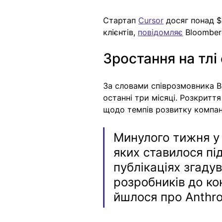
Стартап 
Cursor
досяг понад $
клієнтів, 
повідомляє
 Bloomber
Зростання на тлі 
За словами співрозмовника Bl
останні три місяці. Розкриття
щодо темпів розвитку компані
Минулого тижня у
яких ставилося пі
публікаціях згаду
розробників до ко
йшлося про Anthrop