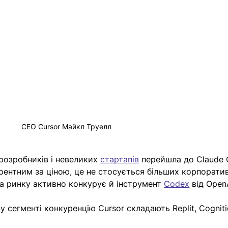
СЕО Cursor Майкл Труелл
розробників і невеликих 
стартапів
 перейшла до Claude 
рентним за ціною, це не стосується більших корпорати
 на ринку активно конкурує й інструмент 
Codex
 від Open
 сегменті конкуренцію Cursor складають Replit, Cognitio