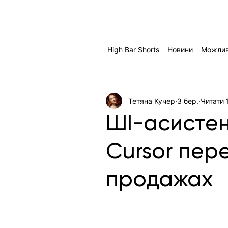
High Bar Shorts
Новини
Можлив
Тетяна Кучер
3 бер.
Читати 
ШІ-асистен
Cursor пер
продажах