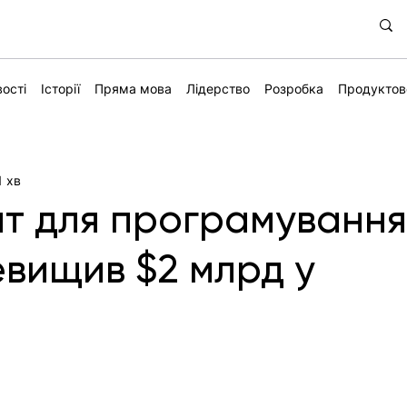
ості
Історії
Пряма мова
Лідерство
Розробка
Продуктов
1 хв
т для програмуванн
евищив $2 млрд у