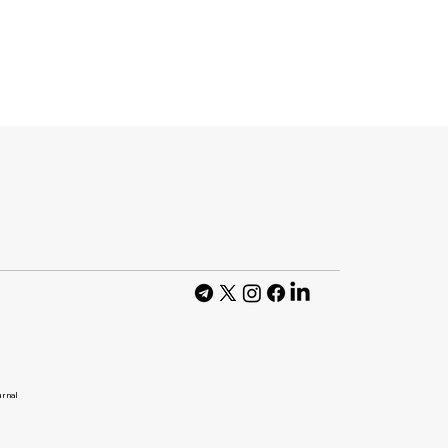
в до ТОП-50
осунків світу
usiness of Apps
urnal