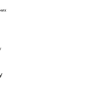
них 
у 
У 