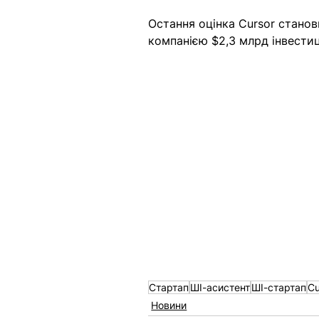
Остання оцінка Cursor станов
компанією $2,3 млрд інвестиц
Стартап
ШІ-асистент
ШІ-стартап
Cu
Новини