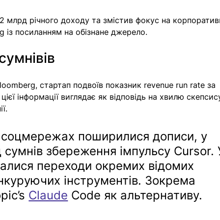
2 млрд річного доходу та змістив фокус на корпоратив
g із посиланням на обізнане джерело. 
сумнівів 
oomberg, стартап подвоїв показник revenue run rate за 
 цієї інформації виглядає як відповідь на хвилю скепсис
ї. 
 соцмережах поширилися дописи, у 
д сумнів збереження імпульсу Cursor. 
валися переходи окремих відомих 
нкуруючих інструментів. Зокрема 
ic’s 
Claude
 Code як альтернативу.