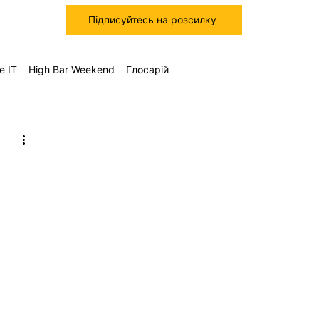
Підписуйтесь на розсилку
е IT
High Bar Weekend
Глосарій
я