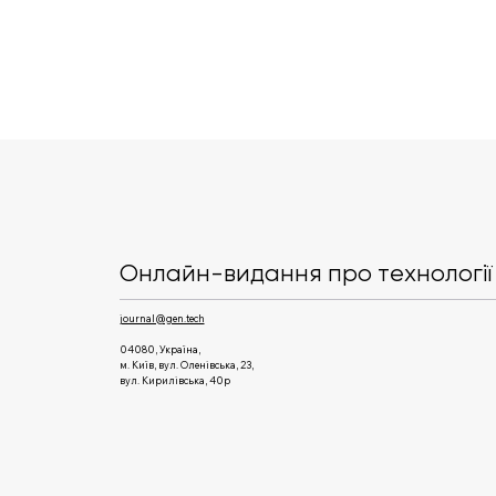
Anthropic повідомила про
масштабний збій у роботі
Claude
Онлайн-видання про технології 
journal@gen.tech
04080, Україна,
м. Київ, вул. Оленівська, 23,​
вул. Кирилівська, 40р