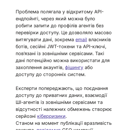
Проблема полягала у відкритому API-
ендпойнті, через який можна було 
робити запити до профілів агентів без 
перевірки доступу. Це дозволяло масово 
витягувати дані, зокрема 
email
 власників 
ботів, сесійні JWT-токени та API-ключі, 
пов’язані із зовнішніми сервісами. Такі 
дані потенційно можна використати для 
захоплення акаунтів, 
фішингу
 або 
доступу до сторонніх систем.
Експерти попереджають, що поєднання 
доступу до приватних даних, взаємодії 
ШІ-агентів із зовнішніми сервісами та 
відсутності належних обмежень створює 
серйозні 
кіберризики
. 
Станом на момент публікації вразливість 