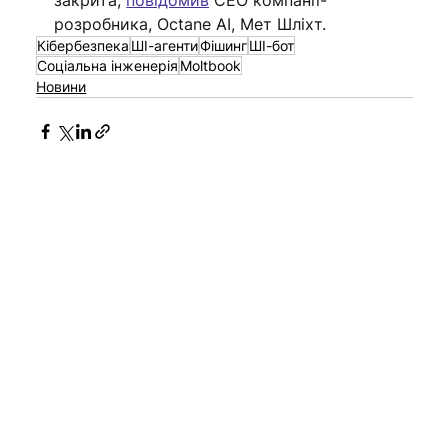
закрита, 
повідомив
 СЕО компанії-
розробника, Octane AI, Мет Шліхт. 
Кібербезпека
ШІ-агенти
Фішинг
ШІ-бот
Соціальна інженерія
Moltbook
Новини