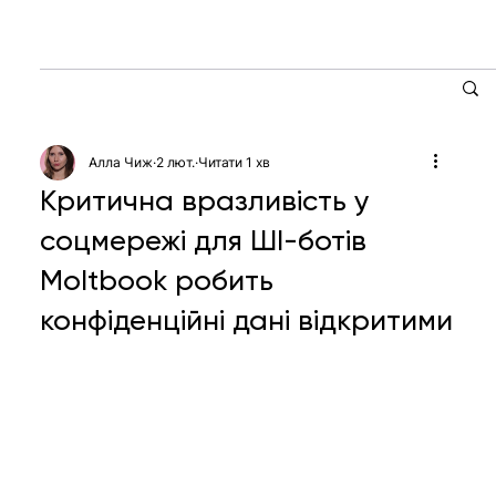
Алла Чиж
2 лют.
Читати 1 хв
Критична вразливість у
соцмережі для ШІ-ботів
Moltbook робить
конфіденційні дані відкритими