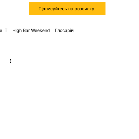
Підписуйтесь на розсилку
е IT
High Bar Weekend
Глосарій
в