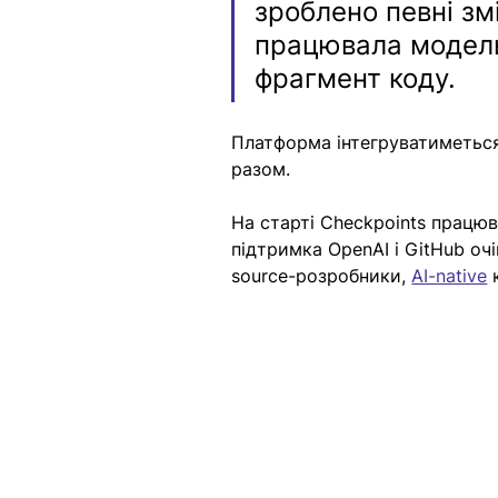
зроблено певні зм
працювала модель 
фрагмент коду. 
Платформа інтегруватиметься 
разом.
На старті Checkpoints працюва
підтримка OpenAI і GitHub о
source-розробники, 
AI-native
 