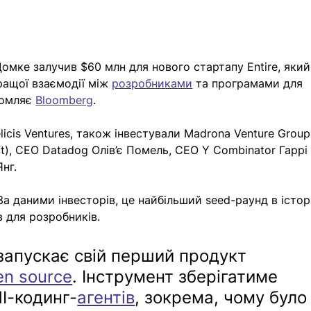
омке залучив $60 млн для нового стартапу Entire, який
ащої взаємодії між 
розробниками
 та програмами для 
домляє 
Bloomberg
. 
icis Ventures, також інвестували Madrona Venture Group
t), CEO Datadog Олів’є Помель, CEO Y Combinator Гаррі 
нг. 
а даними інвесторів, це найбільший seed-раунд в історі
в для розробників.
запускає свій перший продукт 
en source
. Інструмент зберігатиме 
І-кодинг-
агентів
, зокрема, чому було