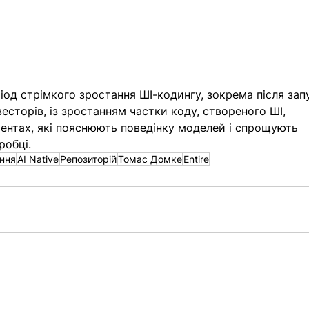
од стрімкого зростання ШІ-кодингу, зокрема після зап
весторів, із зростанням частки коду, створеного ШІ, 
ментах, які пояснюють поведінку моделей і спрощують 
робці.
ння
AI Native
Репозиторій
Томас Домке
Entire