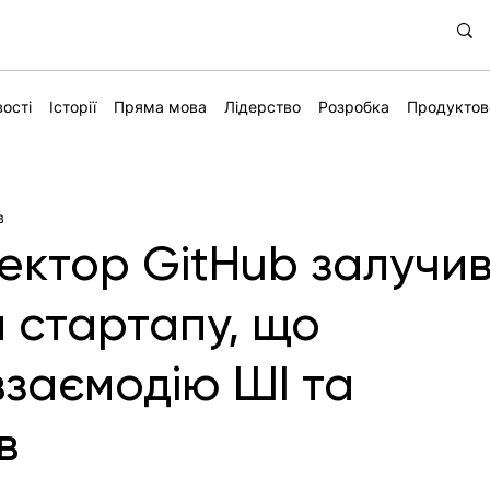
ості
Історії
Пряма мова
Лідерство
Розробка
Продуктов
в
ектор GitHub залучи
я стартапу, що
заємодію ШІ та
в