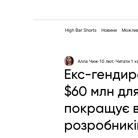
High Bar Shorts
Новини
Можлив
Алла Чиж
10 лют.
Читати 1 х
Екс-гендир
$60 млн дл
покращує в
розробникі