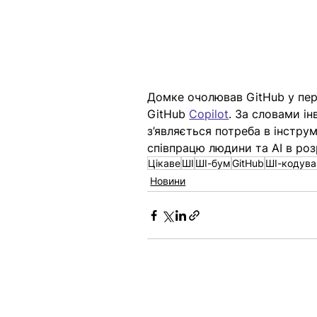
Домке очолював GitHub у пері
GitHub 
Copilot
. За словами ін
з’являється потреба в інстру
співпрацю людини та AI в роз
Цікаве
ШІ
ШІ-бум
GitHub
ШІ-кодува
Новини