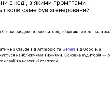
іни в коді, з якими промптами 
і коли саме був згенерований 
безпосередньо в репозиторії, зберігаючи код і контекс
тиме з Claude від Anthropic та 
Gemini
 від Google, а 
чікується найближчими тижнями. Основна аудиторія — o
компанії та невеликі стартапи.