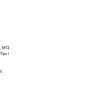
 
, M12 
Тан і 
ї 
 