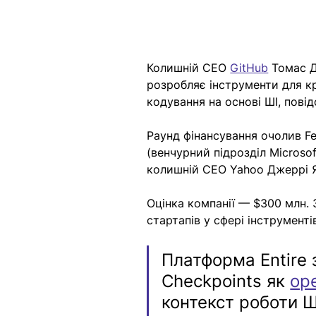
Колишній CEO 
GitHub
 Томас Д
розробляє інструменти для кр
кодування на основі ШІ, пові
Раунд фінансування очолив Fel
(венчурний підрозділ Microsof
колишній CEO Yahoo Джеррі Я
Оцінка компанії — $300 млн. З
стартапів у сфері інструменті
Платформа Entire 
Checkpoints як 
op
контекст роботи Ш