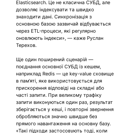
Elasticsearch. Це не класична СУБД, але 
дозволяє індексувати та швидко 
знаходити дані. Синхронізація з 
основною базою зазвичай відбувається 
через ETL-процеси, які регулярно 
оновлюють індекси», — каже Руслан 
Терехов.
Ще один поширений сценарій — 
поєднання основної СУБД із кешем, 
наприклад Redis — це key-value сховище 
в пам’яті, яке використовується для 
прискорення відповіді на складні або 
часті запити. При великому трафіку 
запити виконуються один раз, результат 
зберігається у кеші, і повторні звернення 
обробляються значно швидше без 
прямого навантаження на основну базу. 
«Такі підходи застосовують тоді, коли 