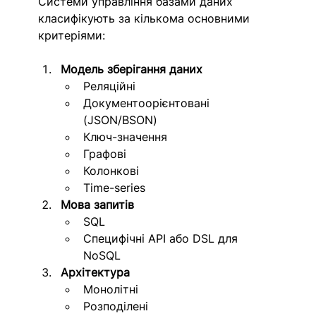
Системи управління базами даних 
класифікують за кількома основними 
критеріями:
Модель зберігання даних
Реляційні
Документоорієнтовані 
(JSON/BSON)
Ключ-значення
Графові
Колонкові
Time-series
Мова запитів
SQL 
Специфічні API або DSL для 
NoSQL 
Архітектура
Монолітні
Розподілені