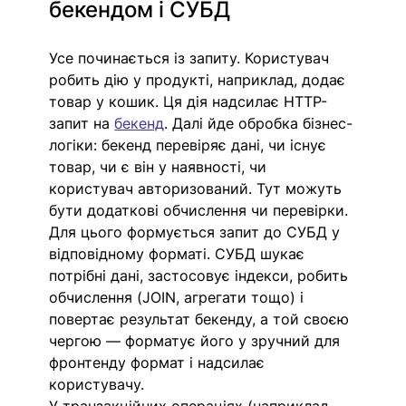
бекендом і СУБД
Усе починається із запиту. Користувач 
робить дію у продукті, наприклад, додає 
товар у кошик. Ця дія надсилає HTTP-
запит на 
бекенд
. Далі йде обробка бізнес-
логіки: бекенд перевіряє дані, чи існує 
товар, чи є він у наявності, чи 
користувач авторизований. Тут можуть 
бути додаткові обчислення чи перевірки. 
Для цього формується запит до СУБД у 
відповідному форматі. СУБД шукає 
потрібні дані, застосовує індекси, робить 
обчислення (JOIN, агрегати тощо) і 
повертає результат бекенду, а той своєю 
чергою — форматує його у зручний для 
фронтенду формат і надсилає 
користувачу.
У транзакційних операціях (наприклад, 