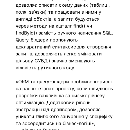
дозволяє описати схему даних (таблиці, 
поля, зв’язки) та працювати з ними у 
вигляді об’єктів, а запити будуються 
через методи на кшталт find() чи 
findById() замість ручного написання SQL. 
Query-білдери пропонують 
декларативний синтаксис для створення 
запитів, дозволяють легко змінювати 
цільову СУБД і значно зменшують 
кількість рутинного коду. 
«ORM та query-білдери особливо корисні 
на ранніх етапах проєкту, коли швидкість 
розробки важливіша за низькорівневу 
оптимізацію. Додатковий рівень 
абстракції над драйвером, дозволяє 
уникати глибокого занурення у специфіку 
та зосередитись на бізнес-логіці», 