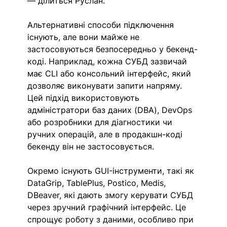
— ділиться Руслан.
Альтернативні способи підключення 
існують, але вони майже не 
застосовуються безпосередньо у бекенд-
коді. Наприклад, кожна СУБД зазвичай 
має CLI або консольний інтерфейс, який 
дозволяє виконувати запити напряму. 
Цей підхід використовують 
адміністратори баз даних (DBA), DevOps 
або розробники для діагностики чи 
ручних операцій, але в продакшн-коді 
бекенду він не застосовується.
Окремо існують GUI-інструменти, такі як 
DataGrip, TablePlus, Postico, Medis, 
DBeaver, які дають змогу керувати СУБД 
через зручний графічний інтерфейс. Це 
спрощує роботу з даними, особливо при 