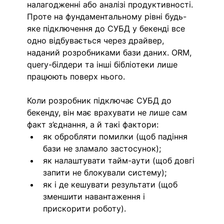
налагодженні або аналізі продуктивності. 
Проте на фундаментальному рівні будь-
яке підключення до СУБД у бекенді все 
одно відбувається через драйвер, 
наданий розробниками бази даних. ORM, 
query-білдери та інші бібліотеки лише 
працюють поверх нього.
Коли розробник підключає СУБД до 
бекенду, він має врахувати не лише сам 
факт з’єднання, а й такі фактори:
як обробляти помилки (щоб падіння 
бази не зламало застосунок);
як налаштувати тайм-аути (щоб довгі 
запити не блокували систему);
як і де кешувати результати (щоб 
зменшити навантаження і 
прискорити роботу).