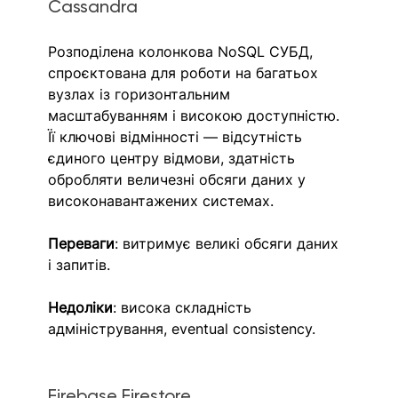
Cassandra
Розподілена колонкова NoSQL СУБД, 
спроєктована для роботи на багатьох 
вузлах із горизонтальним 
масштабуванням і високою доступністю. 
Її ключові відмінності — відсутність 
єдиного центру відмови, здатність 
обробляти величезні обсяги даних у 
високонавантажених системах. 
Переваги
: витримує великі обсяги даних 
і запитів.
Недоліки
: висока складність 
адміністрування, eventual consistency.
Firebase Firestore