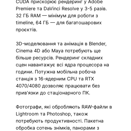
CUDA прискорює рендеринг у Adobe 
Premiere та DaVinci Resolve у 3-5 разів. 
32 ГБ RAM — мінімум для роботи з 
timeline, 64 ГБ — для багатошарових 
проєктів.
3D-моделювання та анімація в Blender, 
Cinema 4D або Maya потребують ще 
більше ресурсів. Рендеринг складних 
сцен навантажує всі ядра процесора на 
години. Потужна мобільна робоча 
станція з 16-ядерним CPU та RTX 
4070/4080 дозволяє працювати без 
прив'язки до стаціонарного ПК.
Фотографи, які обробляють RAW-файли в 
Lightroom та Photoshop, також 
потребують продуктивності. Пакетна 
обробка сотень знімків, панорами з 