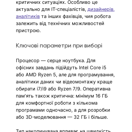
критичних ситуаціях. Особливо це 
актуально для IT-спеціалістів,
дизайнерів
, 
аналітиків
та інших фахівців, чия робота 
залежить від технічних можливостей 
пристрою.
Ключові параметри при виборі
Процесор — серце ноутбука. Для 
офісних завдань підійдуть Intel Core i5 
або AMD Ryzen 5, але для програмування, 
аналітики даних чи відеомонтажу краще 
обирати i7/i9 або Ryzen 7/9. Оперативна 
пам'ять також критична: мінімум 16 ГБ 
для комфортної роботи з кількома 
програмами одночасно, а для розробки 
або 3D-моделювання — 32 ГБ і більше.
Тип накопичувача впливає на швидкість 