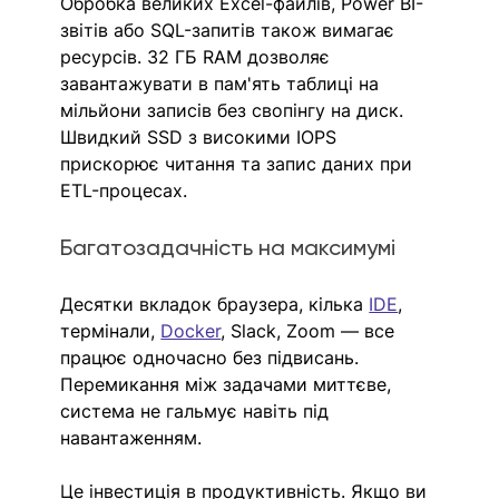
Обробка великих Excel-файлів, Power BI-
звітів або SQL-запитів також вимагає 
ресурсів. 32 ГБ RAM дозволяє 
завантажувати в пам'ять таблиці на 
мільйони записів без свопінгу на диск. 
Швидкий SSD з високими IOPS 
прискорює читання та запис даних при 
ETL-процесах.
Багатозадачність на максимумі
Десятки вкладок браузера, кілька 
IDE
, 
термінали, 
Docker
, Slack, Zoom — все 
працює одночасно без підвисань. 
Перемикання між задачами миттєве, 
система не гальмує навіть під 
навантаженням.
Це інвестиція в продуктивність. Якщо ви 