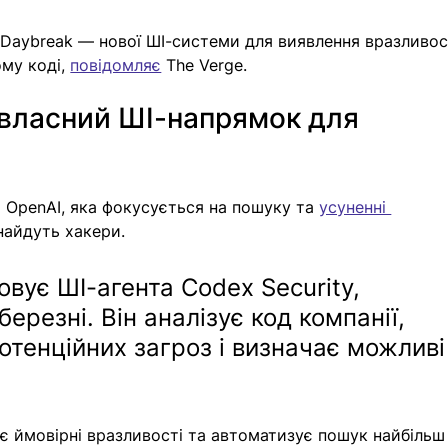
 Daybreak — нової ШІ-системи для виявлення вразливост
му коді, 
повідомляє
 The Verge.
 власний ШІ-напрямок для 
а OpenAI, яка фокусується на пошуку та 
усуненні 
знайдуть хакери.
вує ШІ-агента Codex Security, 
ерезні. Він аналізує код компанії, 
тенційних загроз і визначає можливі
є ймовірні вразливості та автоматизує пошук найбільш