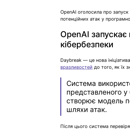
OpenAI оголосила про запуск
потенційних атак у програмно
OpenAI запускає
кібербезпеки
Daybreak — це нова ініціатив
вразливостей
 до того, як їх 
Система використо
представленого у б
створює модель по
шляхи атак.
Після цього система перевіря