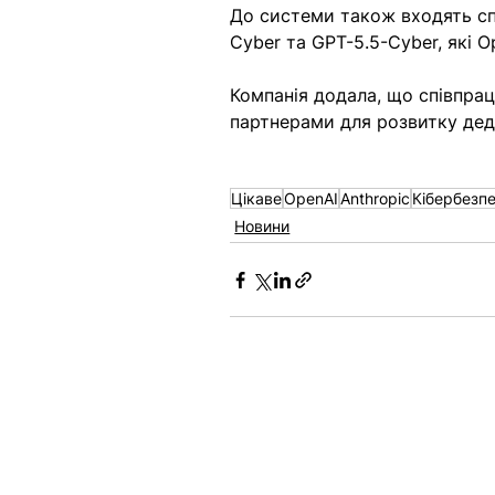
До системи також входять спе
Cyber та GPT-5.5-Cyber, які 
Компанія додала, що співпра
партнерами для розвитку дед
Цікаве
OpenAI
Anthropic
Кібербезп
Новини