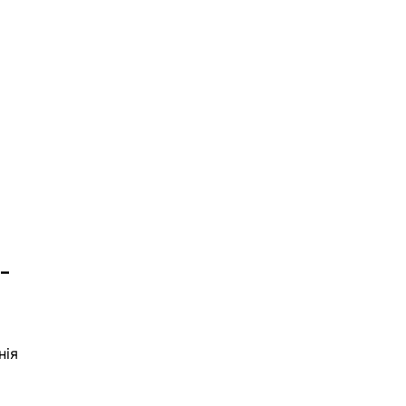
-
нія 