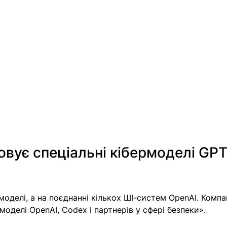
вує спеціальні кібермоделі GPT
моделі, а на поєднанні кількох ШІ-систем OpenAI. Компа
оделі OpenAI, Codex і партнерів у сфері безпеки».