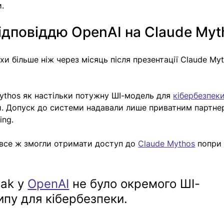
.
ідповіддю OpenAI на Claude Myt
хи більше ніж через місяць після презентації Claude Myt
ythos як настільки потужну ШІ-модель для 
кібербезпек
ти. Допуск до системи надавали лише приватним партне
ing.
 все ж змогли отримати доступ до 
Claude Mythos
 попри
ak у 
OpenAI
 не було окремого ШІ-
ипу для кібербезпеки.