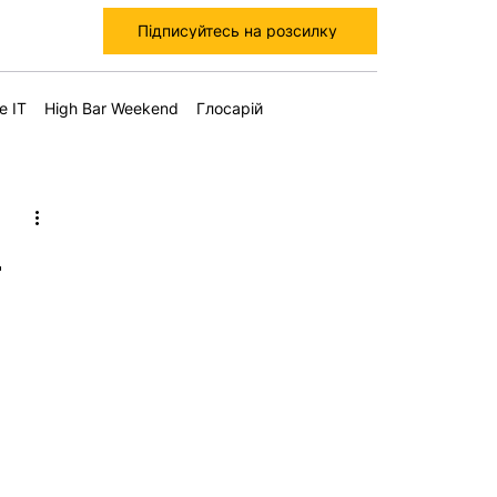
Підписуйтесь на розсилку
е IT
High Bar Weekend
Глосарій
—