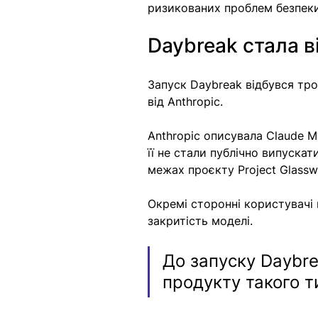
ризикованих проблем безпеки
Daybreak стала в
Запуск Daybreak відбувся тро
від Anthropic.
Anthropic описувала Claude M
її не стали публічно випуска
межах проєкту Project Glassw
Окремі сторонні користувачі
закритість моделі.
До запуску Daybre
продукту такого т