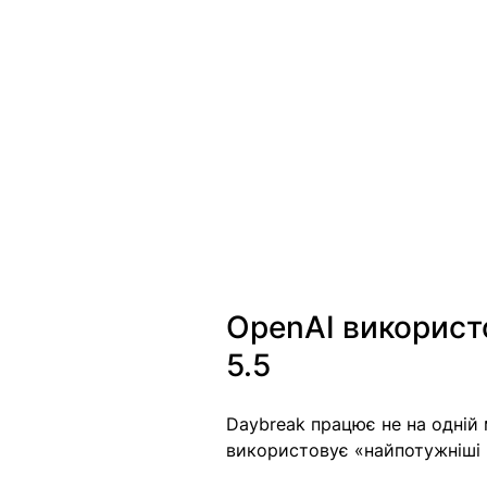
OpenAI використо
5.5
Daybreak працює не на одній 
використовує «найпотужніші м