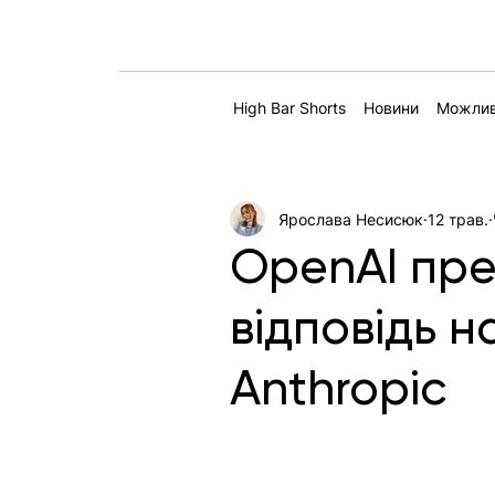
High Bar Shorts
Новини
Можлив
Ярослава Несисюк
12 трав.
OpenAI пре
відповідь н
Anthropic