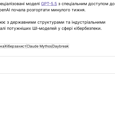
ціалізовані моделі 
GPT-5.5
 з спеціальним доступом до
OpenAI почала розгортати минулого тижня.
цює з державними структурами та індустріальними 
алі потужніших ШІ-моделей у сфері кібербезпеки.
ека
Кіберзахист
Claude Mythos
Daybreak