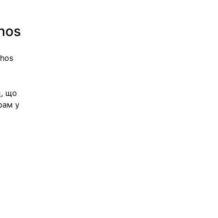
hos
hos 
и
, що 
рам у 
 