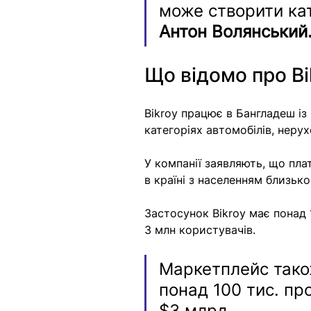
може створити кат
Антон Волянський
Що відомо про Bi
Bikroy працює в Бангладеш із
категоріях автомобілів, нерух
У компанії заявляють, що пл
в країні з населенням близьк
Застосунок Bikroy має понад
3 млн користувачів.
Маркетплейс також
понад 100 тис. пр
$3 млрд.