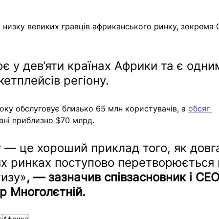
 низку великих гравців африканського ринку, зокрема 
ює у дев’яти країнах Африки та є одни
кетплейсів регіону.
оку обслуговує близько 65 млн користувачів, а 
обсяг 
вні приблизно $70 млрд.
 — це хороший приклад того, як довг
их ринках поступово перетворюється 
тизу»
, — зазначив співзасновник і СЕО
р Многолєтній.
с
Африка