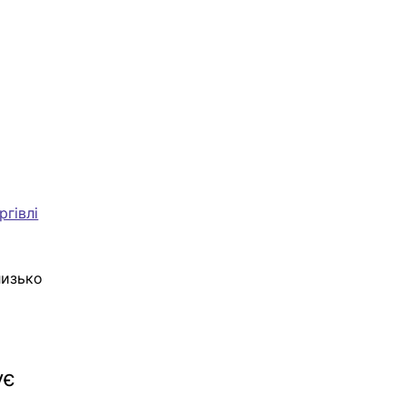
 
ргівлі
лизько 
є 