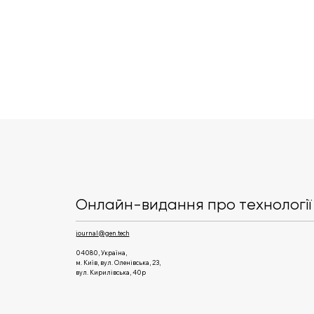
Apple запускає наскрізне
шифрування для RCS-
повідомлень між iPhone та
Онлайн-видання про технології 
Android
journal@gen.tech
04080, Україна,
м. Київ, вул. Оленівська, 23,​
вул. Кирилівська, 40р