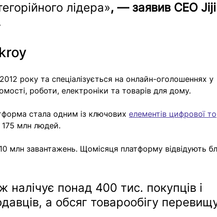
егорійного лідера»
, — заявив СЕО Jiji
.
kroy
 2012 року та спеціалізується на онлайн-оголошеннях у 
омості, роботи, електроніки та товарів для дому.
атформа стала одним із ключових 
елементів цифрової то
о 175 млн людей.
 10 млн завантажень. Щомісяця платформу відвідують б
 налічує понад 400 тис. покупців і 
одавців, а обсяг товарообігу перевищу