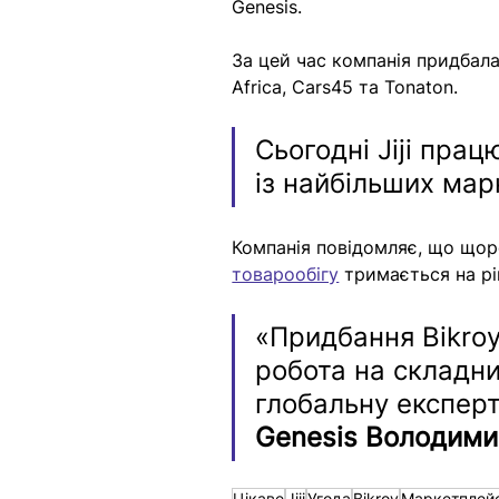
Genesis.
За цей час компанія придбала
Africa, Cars45 та Tonaton.
Сьогодні Jiji прац
із найбільших мар
Компанія повідомляє, що щор
товарообігу
 тримається на рі
«Придбання Bikroy
робота на складн
глобальну експер
Genesis Володими
Цікаве
Jiji
Угода
Bikroy
Маркетплей