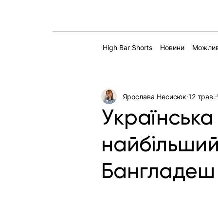
High Bar Shorts
Новини
Можлив
Ярослава Несисюк
12 трав.
Українська J
найбільши
Бангладеш