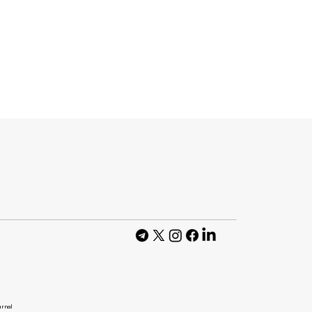
тажував
с тестів —
яснила
urnal