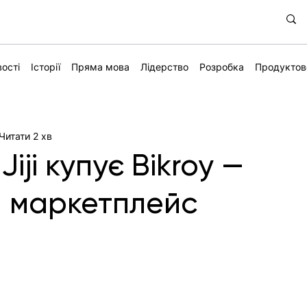
ості
Історії
Пряма мова
Лідерство
Розробка
Продуктов
Читати 2 хв
iji купує Bikroy —
й маркетплейс