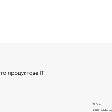
Хакери могли отримати
Claude шан
доступ до понад мільйона
людей під ча
приватних камер
Anthropic по
та продуктове IT
причину
AI Policy
© 2026 High Bar Jo