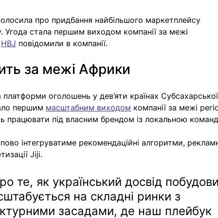
оголосила про придбання найбільшого маркетплейсу 
. Угода стала першим виходом компанії за межі 
 
HBJ
 повідомили в компанії. 
дить за межі Африки
а платформи оголошень у дев’яти країнах Субсахарської
ало першим 
масштабним виходом
 компанії за межі регі
ть працювати під власним брендом із локальною команд
пово інтегруватиме рекомендаційні алгоритми, рекламн
зації Jiji.
 про те, як український досвід побудови
штабується на складні ринки з 
ктурними засадами, де наш плейбук 