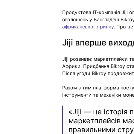
Продуктова IT-компанія Jiji 
оголошень у Бангладеш Bikroy
африканського ринку
. Про це
Jiji вперше вихо
Jiji розвиває маркетплейси т
Африки. Придбання Bikroy ст
Після угоди Bikroy продовжи
Разом з тим платформа посту
інструменти та механіки монети
«Jiji — це історія
маркетплейсів мас
правильними стру