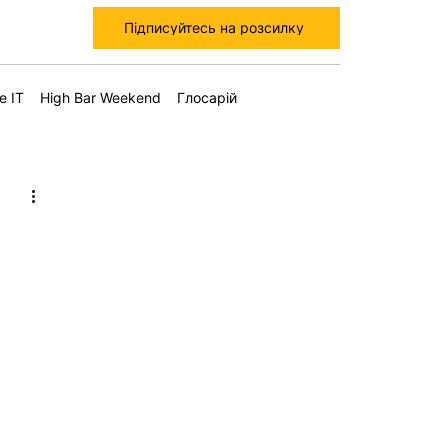
Підписуйтесь на розсилку
е IT
High Bar Weekend
Глосарій