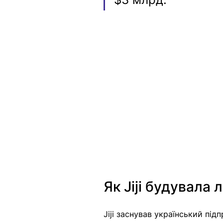
Як Jiji будувала 
Jiji заснував український пі