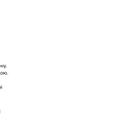
 
ону.
ою. 
і 
 