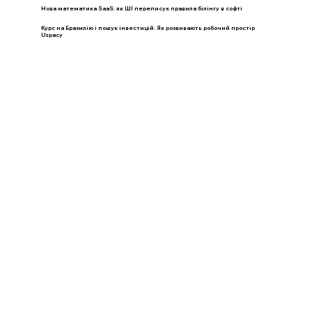
Нова математика SaaS: як ШІ переписує правила білінгу в софті
Курс на Бразилію і пошук інвестицій. Як розвивають робочий простір
Uspacy
Як стартапу ефективно пітчити, незважаючи на кризу
Онлайн-видання про технології та продуктове IT
journal@gen.tech
04080, Україна,
м. Київ, вул. Оленівська, 23,​
вул. Кирилівська, 40р