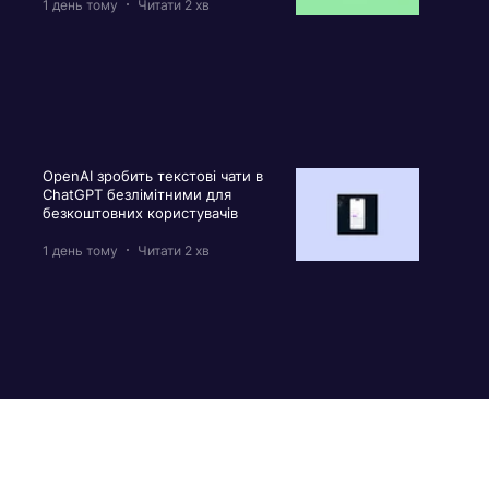
1 день тому
Читати 2 хв
OpenAI зробить текстові чати в
ChatGPT безлімітними для
безкоштовних користувачів
1 день тому
Читати 2 хв