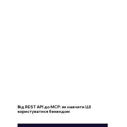
Від REST API до MCP: як навчити ШІ
користуватися бекендом