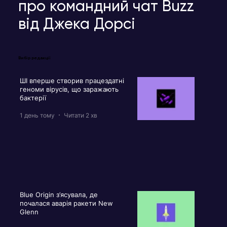
про командний чат Buzz
від Джека Дорсі
Вибір редакції
ШІ вперше створив працездатні
геноми вірусів, що заражають
бактерії
1 день тому
Читати 2 хв
Blue Origin з’ясувала, де
почалася аварія ракети New
Glenn