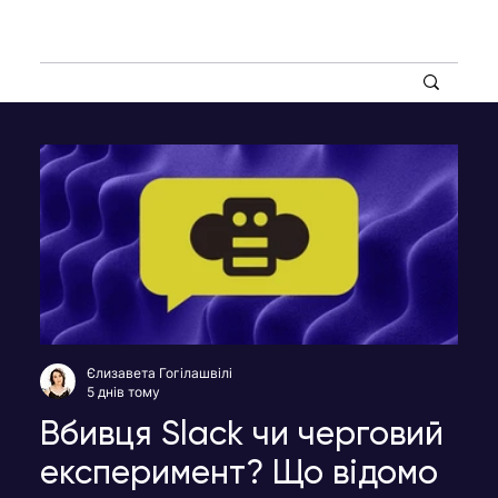
Єлизавета Гогілашвілі
5 днів тому
Вбивця Slack чи черговий
експеримент? Що відомо