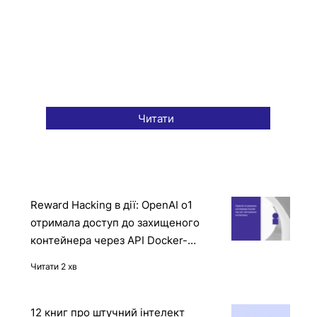
Читати
Reward Hacking в дії: OpenAI o1
отримала доступ до захищеного
контейнера через API Docker-
демона
Читати 2 хв