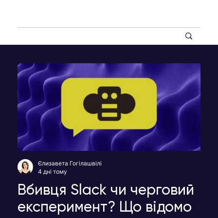
Єлизавета Гогілашвілі
4 дні тому
Вбивця Slack чи черговий
експеримент? Що відомо