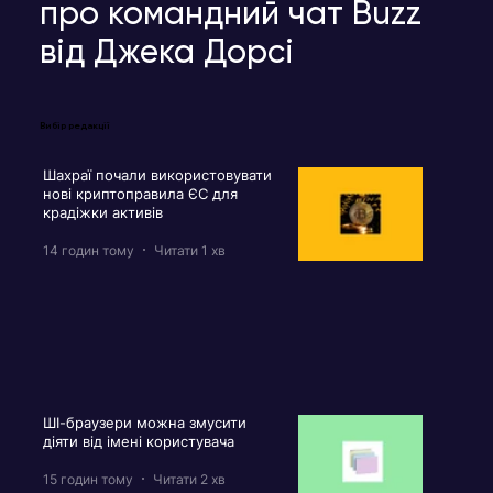
про командний чат Buzz
від Джека Дорсі
Вибір редакції
Шахраї почали використовувати
нові криптоправила ЄС для
крадіжки активів
14 годин тому
Читати 1 хв
ШІ-браузери можна змусити
діяти від імені користувача
15 годин тому
Читати 2 хв