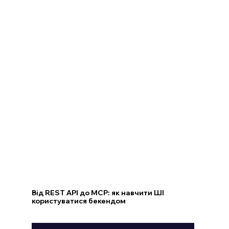
Від REST API до MCP: як навчити ШІ
користуватися бекендом