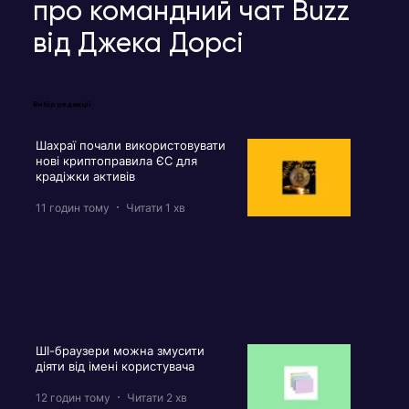
про командний чат Buzz
від Джека Дорсі
Вибір редакції
Шахраї почали використовувати
нові криптоправила ЄС для
крадіжки активів
11 годин тому
Читати 1 хв
ШІ-браузери можна змусити
діяти від імені користувача
12 годин тому
Читати 2 хв