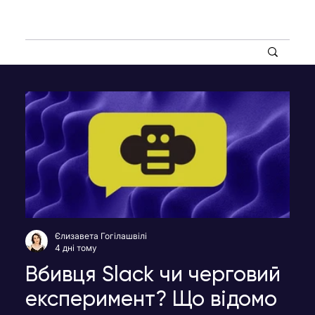
Єлизавета Гогілашвілі
4 дні тому
Вбивця Slack чи черговий
експеримент? Що відомо