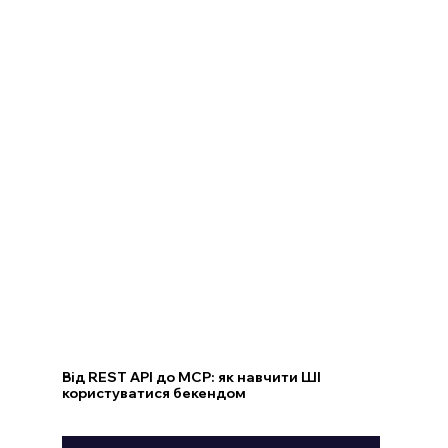
Від REST API до MCP: як навчити ШІ
користуватися бекендом