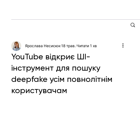
Ярослава Несисюк
18 трав.
Читати 1 хв
YouTube відкриє ШІ-
інструмент для пошуку
deepfake усім повнолітнім
користувачам