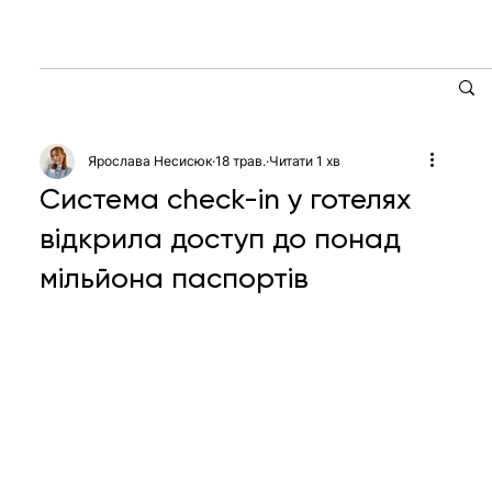
Ярослава Несисюк
18 трав.
Читати 1 хв
Система check-in у готелях
відкрила доступ до понад
мільйона паспортів