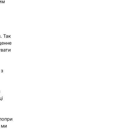
им 
. Так 
денне 
увати 
 з 
 
 
і 
попри 
 ми 