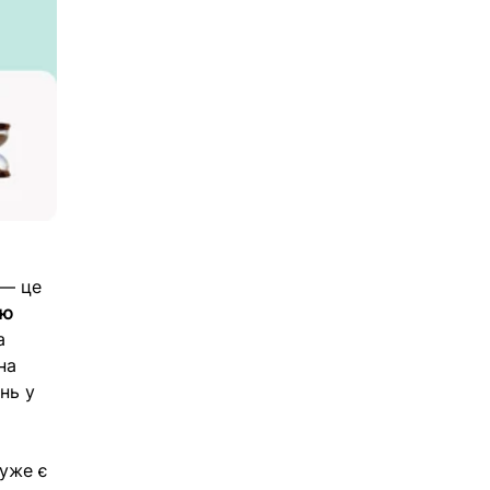
 — це 
ю 
а 
на 
нь у 
уже є 