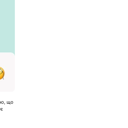
но, що 
є 