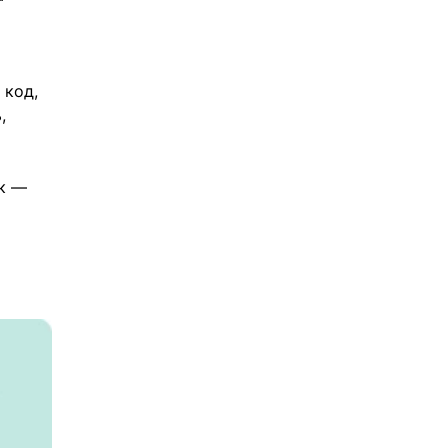
 
 код, 
, 
к — 