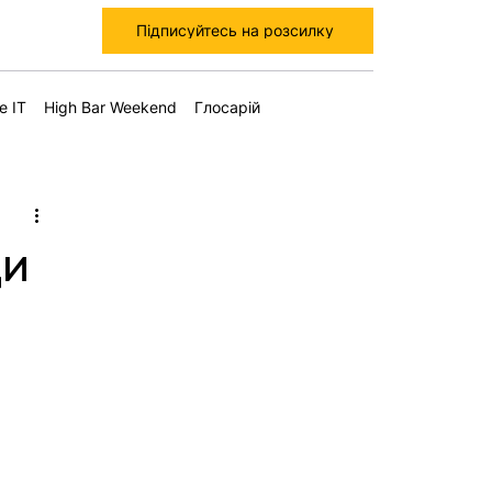
Підписуйтесь на розсилку
е IT
High Bar Weekend
Глосарій
ди