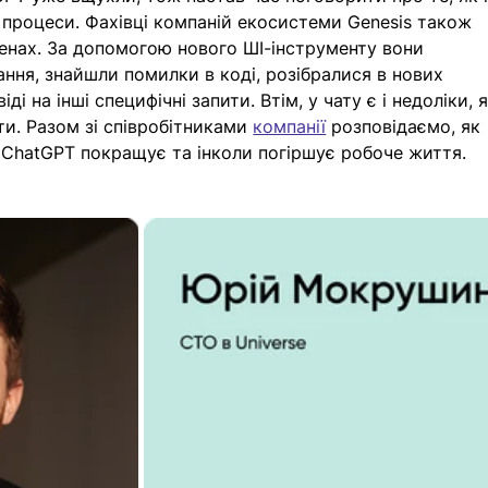
 процеси. Фахівці компаній екосистеми Genesis також 
менах. За допомогою нового ШІ-інструменту вони 
ння, знайшли помилки в коді, розібралися в нових 
ді на інші специфічні запити. Втім, у чату є і недоліки, я
ти. Разом зі співробітниками 
компанії
 розповідаємо, як 
 ChatGPT покращує та інколи погіршує робоче життя. 