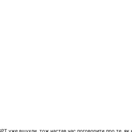
GPT уже вщухли, тож настав час поговорити про те, як 