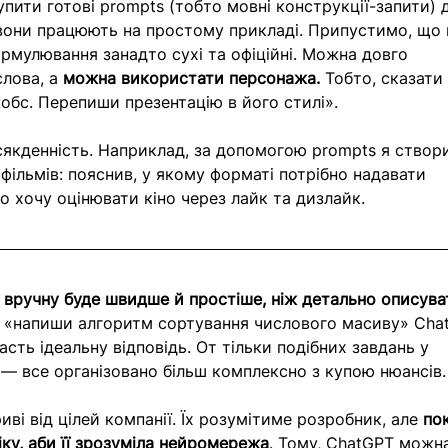
пити готові prompts (тобто мовні конструкції-запити) 
 вони працюють на простому прикладі. Припустимо, що 
рмулювання занадто сухі та офіційні. Можна довго 
лова, а 
можна використати персонажа.
 Тобто, сказати 
обс. Перепиши презентацію в його стилі».
сякденність. Наприклад, за допомогою prompts я створ
 фільмів: пояснив, у якому форматі потрібно надавати 
о хочу оцінювати кіно через лайк та дизлайк. 
 вручну буде швидше й простіше, ніж детально описува
ті «напиши алгоритм сортування числового масиву» Cha
сть ідеальну відповідь. От тільки подібних завдань у 
— все організовано більш комплексно з купою нюансів.
иві від цілей компанії. Їх розумітиме розробник, але 
по
іку, аби її зрозуміла нейромережа
. Тому, ChatGPT можн