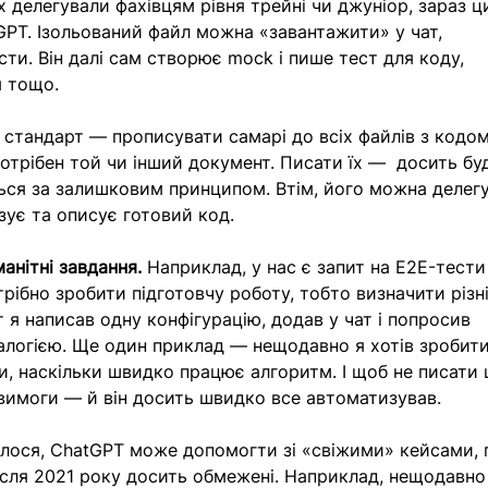
їх делегували фахівцям рівня трейні чи джуніор, зараз ц
PT. Ізольований файл можна «завантажити» у чат, 
ти. Він далі сам створює mock і пише тест для коду, 
я тощо.
є стандарт — прописувати самарі до всіх файлів з кодом
отрібен той чи інший документ. Писати їх —  досить бу
ться за залишковим принципом. Втім, його можна делег
зує та описує готовий код. 
анітні завдання.
 Наприклад, у нас є запит на E2E-тести
рібно зробити підготовчу роботу, тобто визначити різні
от я написав одну конфігурацію, додав у чат і попросив 
налогією. Ще один приклад — нещодавно я хотів зробити
, наскільки швидко працює алгоритм. І щоб не писати ц
вимоги — й він досить швидко все автоматизував. 
илося, ChatGPT може допомогти зі «свіжими» кейсами, 
після 2021 року досить обмежені. Наприклад, нещодавно