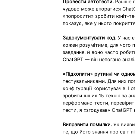
Провести автотести.
 Раніше 
чудово може впоратися ChatG
«попросити» зробити юніт-тес
показує, яке у нього покритт
Задокументувати код.
 У нас 
кожен розумітиме, для чого п
завдання, й воно часто роби
ChatGPT — він непогано аналі
«Підхопити» рутинні чи одном
тестувальниками. Для них пот
конфігурації користувачів. І 
зробити інших 15 технік за а
перформанс-тести, перевірити
тести, я «згодував» ChatGPT 
Виправити помилки.
 Як вияв
те, що його знання про світ 