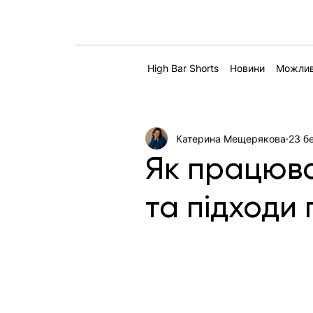
High Bar Shorts
Новини
Можлив
Катерина Мещерякова
23 б
Як працюва
та підходи 