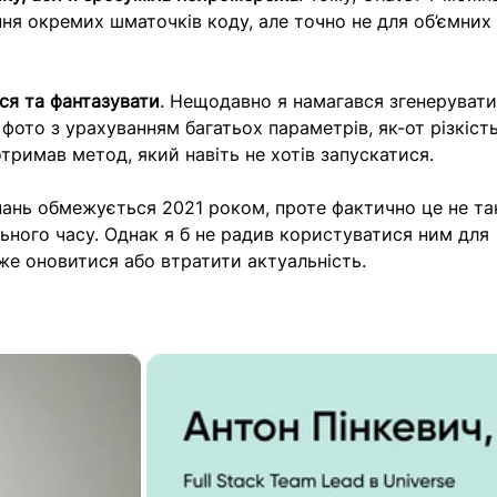
ня окремих шматочків коду, але точно не для об’ємних
ся та фантазувати
. Нещодавно я намагався згенерувати
фото з урахуванням багатьох параметрів, як-от різкість
тримав метод, який навіть не хотів запускатися. 
знань обмежується 2021 роком, проте фактично це не та
ьного часу. Однак я б не радив користуватися ним для 
же оновитися або втратити актуальність.