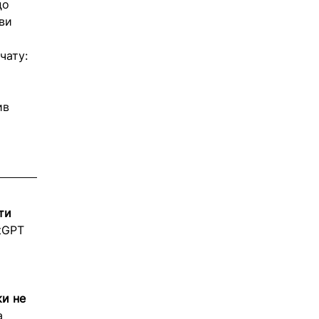
до 
ви 
чату: 
ив 
ти 
tGPT 
 
ки не 
а 