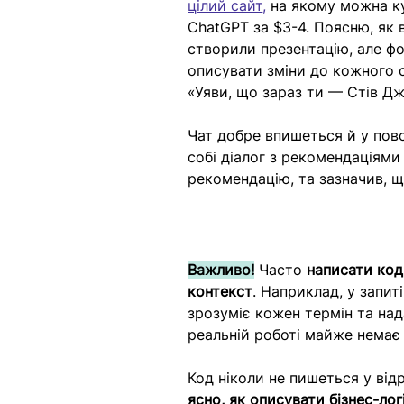
цілий сайт
,
 на якому можна ку
ChatGPT за $3-4. Поясню, як
створили презентацію, але фо
описувати зміни до кожного с
«Уяви, що зараз ти — Стів Дж
Чат добре впишеться й у пов
собі діалог з рекомендаціями
рекомендацію, та зазначив, щ
Важливо!
 Часто 
написати код
контекст
. Наприклад, у запи
зрозуміє кожен термін та нада
реальній роботі майже немає 
Код ніколи не пишеться у відр
ясно, як описувати бізнес-лог