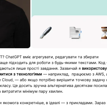
? ChatGPT вміє агрегувати, редагувати та збирати 
раще підходить для роботи з будь-якими текстами. Код
вдаються лише прості завдання. Зазвичай я 
використову
митися з технологіями
 — наприклад,  працюємо з AWS, 
e Cloud, — або якщо потрібно вирішити точкову задачу 
класу. Це досить зручна альтернатива десяткам посила
а витратити мінімум пару хвилин.
 якомога конкретніше, в ідеалі — з прикладами. Зараз 