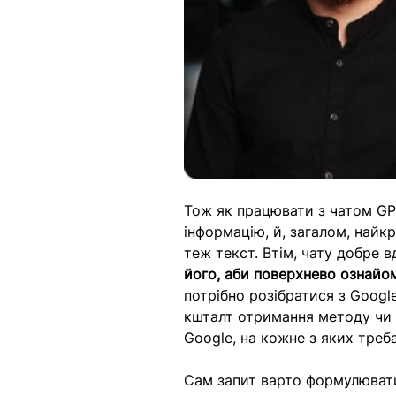
Тож як працювати з чатом GPT
інформацію, й, загалом, найк
теж текст. Втім, чату добре 
його, аби поверхнево ознайо
потрібно розібратися з Googl
кшталт отримання методу чи 
Google, на кожне з яких треб
Сам запит варто формулювати