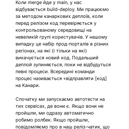
Коли merge йде у main, у нас 
відбувається build-deploy. Ми працюємо 
за методом канаркових деплоїв, коли 
перед релізом код перевіряється у 
контрольованому середовищі на 
невеликій групі користувачів. У нашому 
випадку це набір прод-порталів в різних 
регіонах, на які (і тільки на які) 
викачується новий код. Подальший 
деплой зупиняється, поки не відбудуться 
певні процеси. Всередині команди 
процес називається «відправляти [код] 
на Канари. 
Спочатку ми запускаємо автотести на 
тих сервісах, де вони є. Якщо вони не 
пройшли, ми одразу автоматично 
робимо ролбек. Якщо пройшли, 
повідомляємо про в наш реліз-чатик, що 