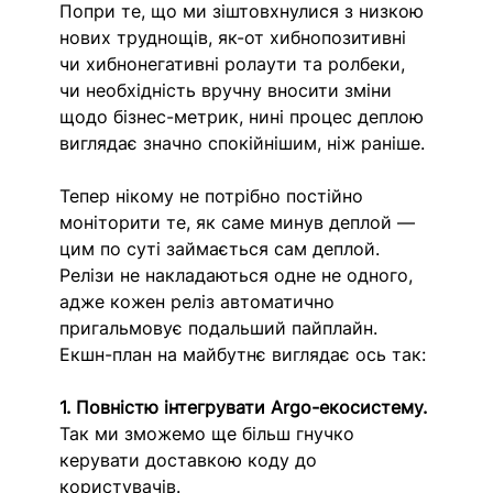
Попри те, що ми зіштовхнулися з низкою 
нових труднощів, як-от хибнопозитивні 
чи хибнонегативні ролаути та ролбеки, 
чи необхідність вручну вносити зміни 
щодо бізнес-метрик, нині процес деплою 
виглядає значно спокійнішим, ніж раніше. 
Тепер нікому не потрібно постійно 
моніторити те, як саме минув деплой — 
цим по суті займається сам деплой. 
Релізи не накладаються одне не одного, 
адже кожен реліз автоматично 
пригальмовує подальший пайплайн. 
Екшн-план на майбутнє виглядає ось так: 
1. Повністю інтегрувати Argo-екосистему. 
Так ми зможемо ще більш гнучко 
керувати доставкою коду до 
користувачів. 