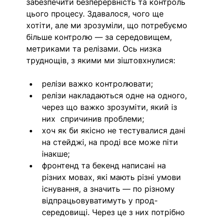
забезпечити безперервність та контроль 
цього процесу. Здавалося, чого ще 
хотіти, але ми зрозуміли, що потребуємо 
більше контролю — за середовищем, 
метриками та релізами. Ось низка 
труднощів, з якими ми зіштовхнулися:
релізи важко контролювати; 
релізи накладаються одне на одного, 
через що важко зрозуміти, який із 
них  спричинив проблеми; 
хоч як би якісно не тестувалися дані 
на стейджі, на проді все може піти 
інакше; 
фронтенд та бекенд написані на 
різних мовах, які мають різні умови 
існування, а значить — по різному 
відпрацьовуватимуть у прод-
середовищі. Через це з них потрібно 