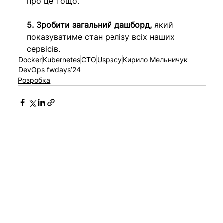
про це тощо. 
5. Зробити загальний дашборд,
 який 
показуватиме стан релізу всіх наших 
сервісів.
Docker
Kubernetes
CTO
Uspacy
Кирило Мельничук
DevOps fwdays’24
Розробка