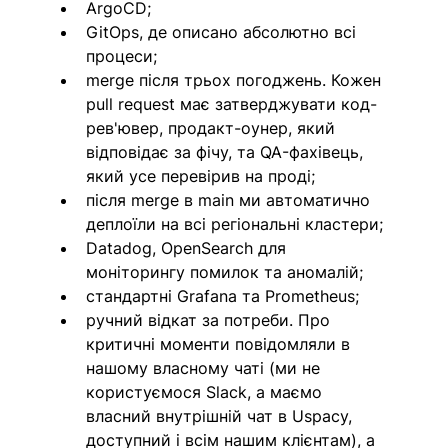
ArgoCD;
GitOps, де описано абсолютно всі 
процеси; 
merge після трьох погоджень. Кожен 
pull request має затверджувати код-
рев'ювер, продакт-оунер, який 
відповідає за фічу, та QA-фахівець, 
який усе перевірив на проді; 
після merge в main ми автоматично 
деплоїли на всі регіональні кластери;
Datadog, OpenSearch для 
моніторингу помилок та аномалій;
стандартні Grafana та Prometheus; 
ручний відкат за потреби. Про 
критичні моменти повідомляли в 
нашому власному чаті (ми не 
користуємося Slack, а маємо 
власний внутрішній чат в Uspacy, 
доступний і всім нашим клієнтам), а 