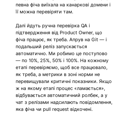
певна фіча виїхала на канаркові домени і 
її можна перевіряти там. 
Далі йдуть ручна перевірка QA і 
підтвердження від Product Owner, що 
фіча працює, як треба. Апрув на Git — і 
подальший реліз запускається 
автоматично. Ми робимо це поступово 
— по 10%, 25%, 50% і 100%. На кожному 
етапі перевіряємо, щоб все працювало, 
як треба, а метрики в зоні норми не 
перевищували критичні показники. Якщо 
ж на якому етапі процес «ламається», 
відбувається автоматичний ролбек, а у 
чат з релізами надсилають повідомлення, 
яка фіча чи pull request відкочені.