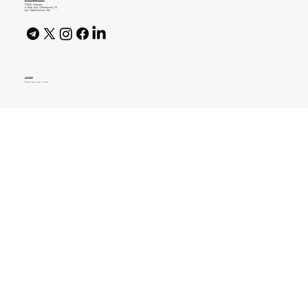
04080, Україна,
м. Київ, вул. Оленівська, 23,​
вул. Кирилівська, 40р
AI Policy
© 2026 High Bar Journal