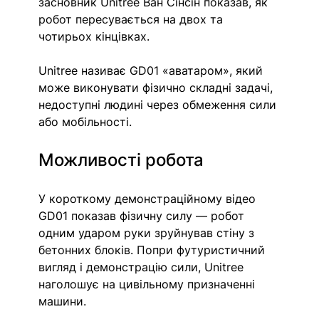
засновник Unitree Ван Сінсін показав, як 
робот пересувається на двох та 
чотирьох кінцівках.
Unitree називає GD01 «аватаром», який 
може виконувати фізично складні задачі, 
недоступні людині через обмеження сили 
або мобільності.
Можливості робота
У короткому демонстраційному відео 
GD01 показав фізичну силу — робот 
одним ударом руки зруйнував стіну з 
бетонних блоків. Попри футуристичний 
вигляд і демонстрацію сили, Unitree 
наголошує на цивільному призначенні 
машини.