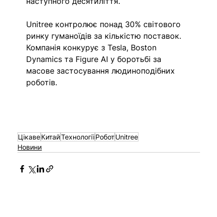
наступного десятиліття.
Unitree контролює понад 30% світового 
ринку гуманоїдів за кількістю поставок. 
Компанія конкурує з Tesla, Boston 
Dynamics та Figure AI у боротьбі за 
масове застосування людиноподібних 
роботів.
Цікаве
Китай
Технології
Робот
Unitree
Новини