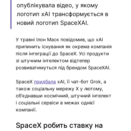
опублікувала відео, у якому 
логотип xAI трансформується в 
новий логотип SpaceXAI.
У травні Ілон Маск повідомив, що xAI 
припинить існування як окрема компанія 
після інтеграції до SpaceX. Усі продукти 
зі штучним інтелектом відтепер 
розвиватимуться під брендом SpaceXAI.
SpaceX 
придбала
 xAI, її чат-бот Grok, а 
також соціальну мережу X у лютому, 
об'єднавши космічний, штучний інтелект 
і соціальні сервіси в межах однієї 
компанії.
SpaceX робить ставку на 