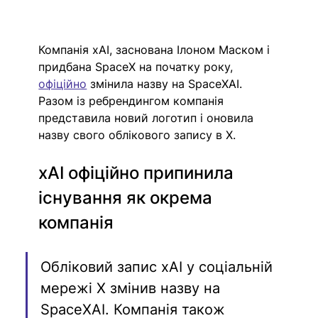
Компанія xAI, заснована Ілоном Маском і 
придбана SpaceX на початку року, 
офіційно
 змінила назву на SpaceXAI. 
Разом із ребрендингом компанія 
представила новий логотип і оновила 
назву свого облікового запису в X.
xAI офіційно припинила 
існування як окрема 
компанія
Обліковий запис xAI у соціальній 
мережі X змінив назву на 
SpaceXAI. Компанія також 