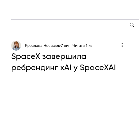
Ярослава Несисюк
7 лип.
Читати 1 хв
SpaceX завершила
ребрендинг xAI у SpaceXAI