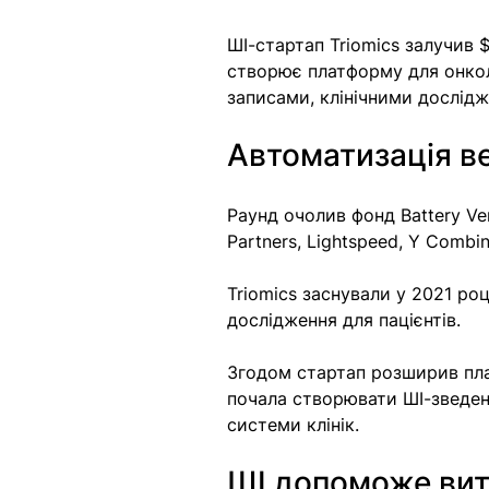
ШІ-стартап Triomics залучив $
створює платформу для онкол
записами, клінічними дослідж
Автоматизація в
Раунд очолив фонд Battery Ven
Partners, Lightspeed, Y Combin
Triomics заснували у 2021 роц
дослідження для пацієнтів. 
Згодом стартап розширив пла
почала створювати ШІ-зведенн
системи клінік.
ШІ допоможе вит