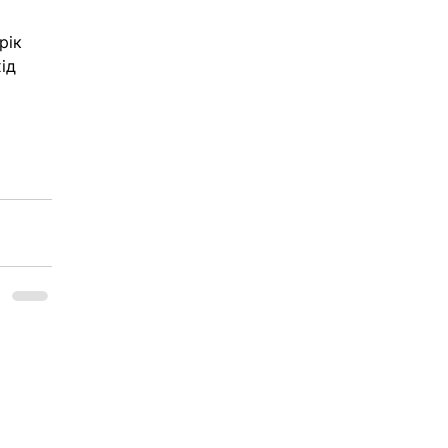
рік 
ід 