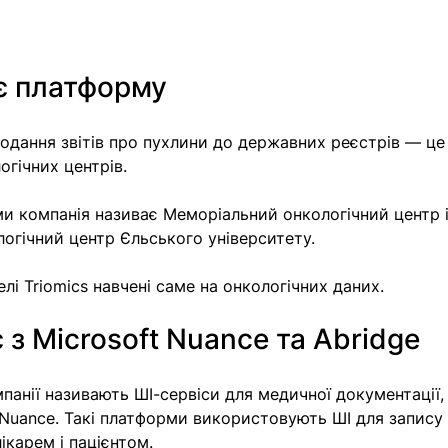
є платформу
одання звітів про пухлини до державних реєстрів — це
огічних центрів.
и компанія називає Меморіальний онкологічний центр і
огічний центр Єльського університету.
лі Triomics навчені саме на онкологічних даних.
 з Microsoft Nuance та Abridge
мпанії називають ШІ-сервіси для медичної документації,
 Nuance. Такі платформи використовують ШІ для запису 
карем і пацієнтом.