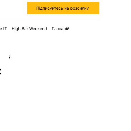
Підписуйтесь на розсилку
е IT
High Bar Weekend
Глосарій
є