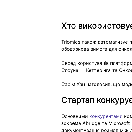
Хто використову
Triomics також автоматизує п
обов’язкова вимога для онкол
Серед користувачів платформ
Слоуна — Кеттерінга та Онкол
Сарім Хан наголосив, що моде
Стартап конкурує
Основними 
конкурентами
 ко
зокрема Abridge та Microsoft
документування розмов між лі