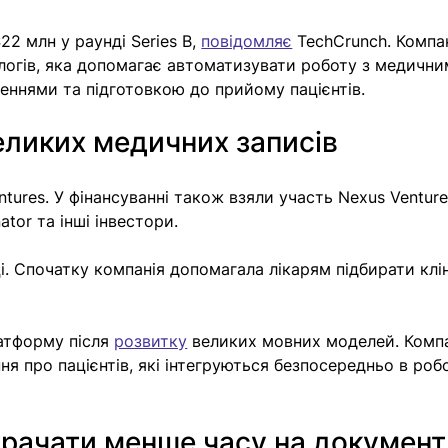
22 млн у раунді Series B, 
повідомляє
 TechCrunch. Компан
огів, яка допомагає автоматизувати роботу з медични
еннями та підготовкою до прийому пацієнтів.
еликих медичних записів
tures. У фінансуванні також взяли участь Nexus Venture
ator та інші інвестори.
і. Спочатку компанія допомагала лікарям підбирати клін
тформу після 
розвитку
 великих мовних моделей. Компа
я про пацієнтів, які інтегруються безпосередньо в робо
рачати менше часу на документ