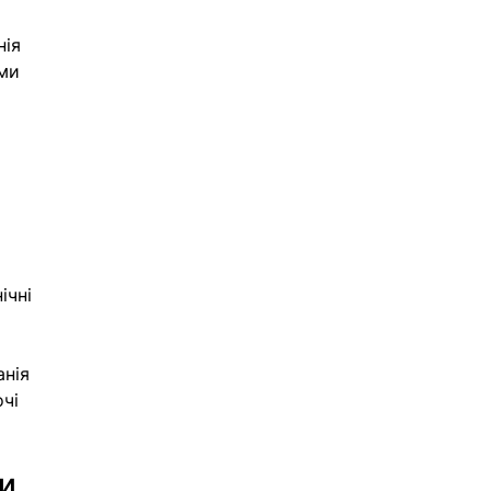
ія 
ми 
 
ічні 
нія 
чі 
и