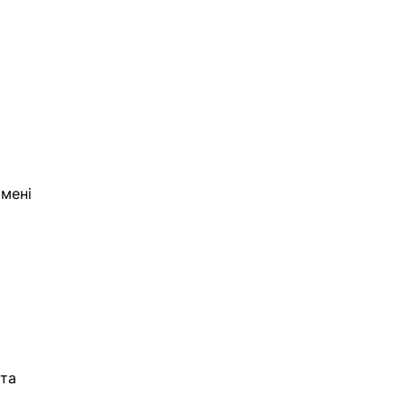
 
мені 
 
та 