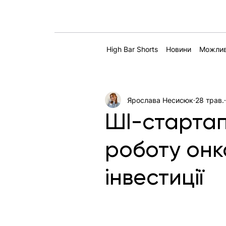
High Bar Shorts
Новини
Можлив
Ярослава Несисюк
28 трав.
ШІ-стартап
роботу онко
інвестиції