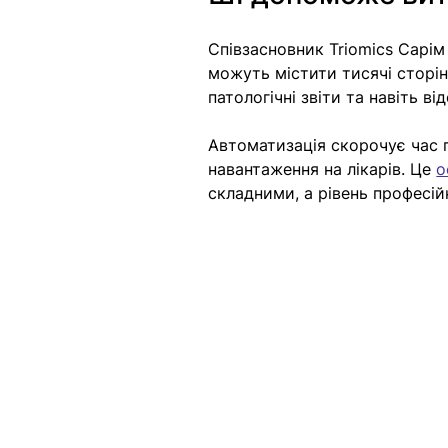
Співзасновник Triomics Сарім
можуть містити тисячі сторіно
патологічні звіти та навіть ві
Автоматизація скорочує час п
навантаження на лікарів. Це 
о
складними, а рівень професі