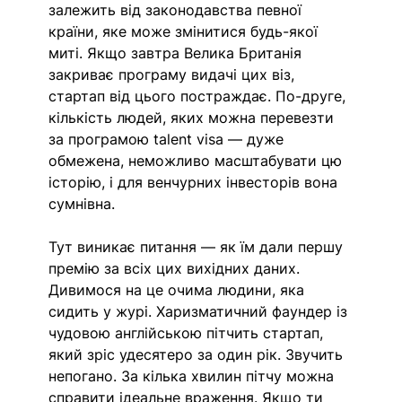
залежить від законодавства певної 
країни, яке може змінитися будь-якої 
миті. Якщо завтра Велика Британія 
закриває програму видачі цих віз, 
стартап від цього постраждає. По-друге, 
кількість людей, яких можна перевезти 
за програмою talent visa — дуже 
обмежена, неможливо масштабувати цю 
історію, і для венчурних інвесторів вона 
сумнівна. 
Тут виникає питання — як їм дали першу 
премію за всіх цих вихідних даних. 
Дивимося на це очима людини, яка 
сидить у журі. Харизматичний фаундер із 
чудовою англійською пітчить стартап, 
який зріс удесятеро за один рік. Звучить 
непогано. За кілька хвилин пітчу можна 
справити ідеальне враження. Якщо ти 