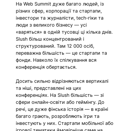
На Web Summit дуже багато людей, із 
різних сфер, корпорації та стартапи, 
інвестори та журналісти, tech-гіки та 
люди з великого бізнесу — усі 
«варяться» в одній тусовці ці кілька днів. 
Slush більш концентрований і 
структурований. Там 12 000 осіб, 
переважна більшість — це стартапи та 
фонди. Навколо їх спілкування вся 
конференція обертається.
Досить сильно відрізняються вертикалі 
та ніші, представлені на цих 
конференціях. На Slush більшість — зі 
сфери онлайн-освіти або геймінгу. До 
речі, це дуже фінська історія — в країні 
багато грають, розробляють ігри та 
інвестують у них. Стартапи мобільної або 
ігрової тематики ймовірніше саме на 