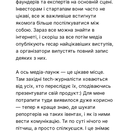
фаундерів та експертів на основній сцені. 
Інвесторам і стартапам вони часто не 
цікаві, все ж важливіше встигнути 
якомога більше поспілкуватися між 
собою. Зараз все можна знайти в 
інтернеті, і скоріш за все потім медіа 
опублікують recap найцікавіших виступів, 
а організатори випустять повний запис 
деяких з них. 
А ось медіа-лаунж — це цікаве місце. 
Там західні tech-журналісти ховаються 
від усіх, хто переслідує їх, сподіваючись 
презентувати свій продукт:) Для мене 
потрапити туди виявилося дуже корисно 
— тепер я краще знаю, де шукати 
репортерів на таких івентах, і як із ними 
вести комунікацію. Ти по суті нічого не 
пітчиш, а просто спілкуєшся. І це знімає 