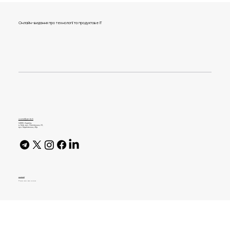
Онлайн-видання про технології та продуктове IT
Як потрапити до Genesis IТ School:
поради від керівника школи
journal@gen.tech
04080, Україна,
м. Київ, вул. Оленівська, 23,​
вул. Кирилівська, 40р
AI Policy
© 2026 High Bar Journal