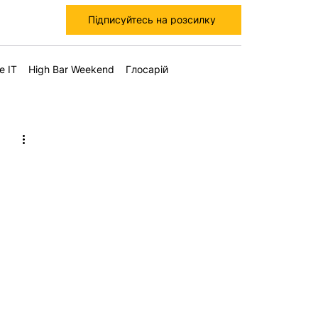
Підписуйтесь на розсилку
е IT
High Bar Weekend
Глосарій