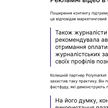
Поширення контенту підтриму
це відповідав маркетинговий 
Також журналісти 
рекомендувала ав
отримання оплати 
журналістських за
своїх профілів по
Колишній партнер Polymarket 
захистив таку практику. Він 
фастфуду, які демонструють п
На його думку, ко
використання пла