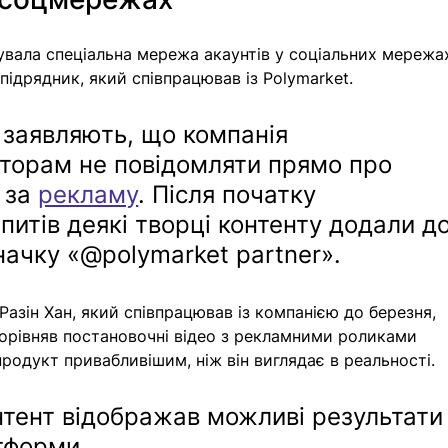
вала спеціальна мережа акаунтів у соціальних мережах
підрядник, який співпрацював із Polymarket.
заявляють, що компанія 
торам не повідомляти прямо про 
за 
рекламу
. Після початку 
питів деякі творці контенту додали до
значку «@polymarket partner».
Разін Хан, який співпрацював із компанією до березня, 
порівняв постановочні відео з рекламними роликами 
родукт привабливішим, ніж він виглядає в реальності.
нтент відображав можливі результати
тформи.