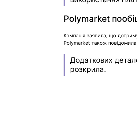
Polymarket пообі
Компанія заявила, що дотриму
Polymarket також повідомила
Додаткових детал
розкрила.