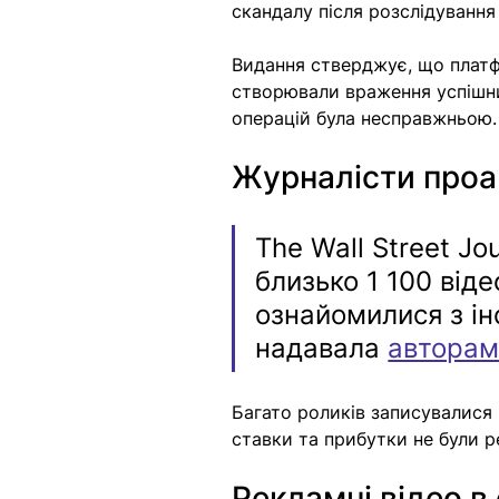
скандалу після розслідування
Видання стверджує, що платфо
створювали враження успішни
операцій була несправжньою.
Журналісти проа
The Wall Street Jo
близько 1 100 від
ознайомилися з інс
надавала 
авторам
Багато роликів записувалися 
ставки та прибутки не були 
Рекламні відео 