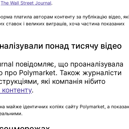
 
The Wall Street Journal
.
рма платила авторам контенту за публікацію відео, які
х ставок і великих виграшів, хоча частина показаних 
налізували понад тисячу відео
urnal повідомляє, що проаналізувала 
ео про Polymarket. Також журналісти 
трукціями, які компанія нібито 
 контенту
.
на майже ідентичних копіях сайту Polymarket, а показан
реальними.
в соцмережах