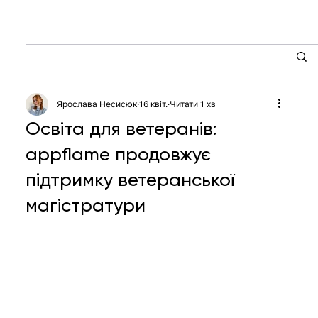
Ярослава Несисюк
16 квіт.
Читати 1 хв
Освіта для ветеранів:
appflame продовжує
підтримку ветеранської
магістратури