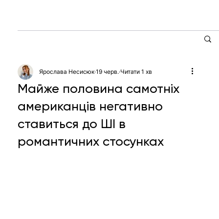
Ярослава Несисюк
19 черв.
Читати 1 хв
Майже половина самотніх
американців негативно
ставиться до ШІ в
романтичних стосунках