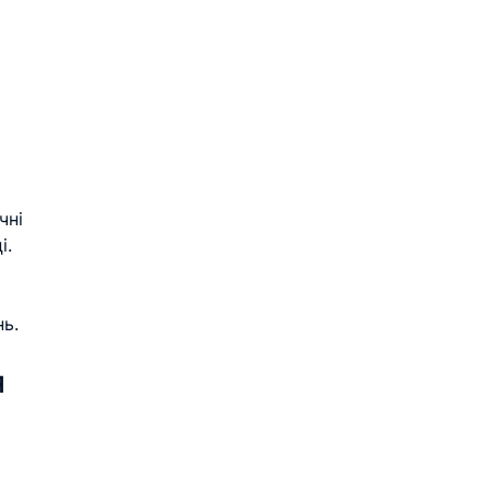
 
чні 
і.
нь.
 