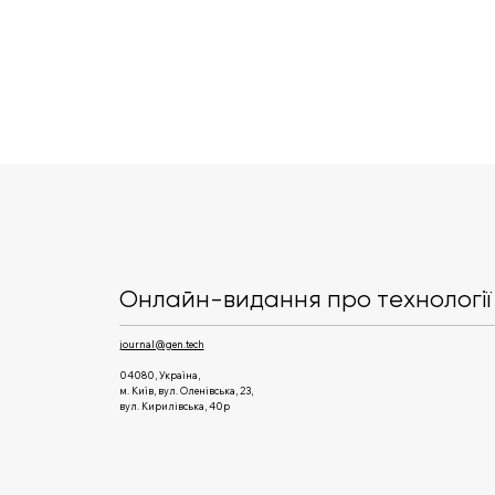
Німецький розробник
роботів Neura Robotics
залучив $1,4 млрд
Онлайн-видання про технології 
journal@gen.tech
04080, Україна,
м. Київ, вул. Оленівська, 23,​
вул. Кирилівська, 40р