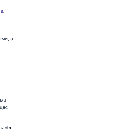
ів
. 
 
ми, а 
 
ями 
цес 
ь під 