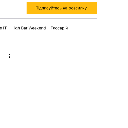
Підписуйтесь на розсилку
е IT
High Bar Weekend
Глосарій