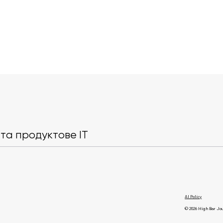
Microsoft готує масштабні
Google заяв
скорочення в Xbox
використовув
YouTube для
та продуктове IT
AI Policy
© 2026 High Bar Jo