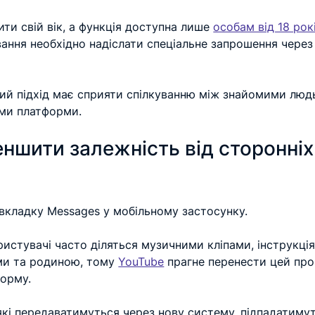
ти свій вік, а функція доступна лише 
особам від 18 рок
вання необхідно надіслати спеціальне запрошення через
ий підхід має сприяти спілкуванню між знайомими людь
ми платформи.
ншити залежність від сторонніх
 вкладку Messages у мобільному застосунку.
ристувачі часто діляться музичними кліпами, інструкці
ми та родиною, тому 
YouTube
 прагне перенести цей про
орму.
 які передаватимуться через нову систему, підпадатимут