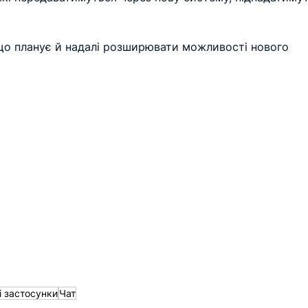
що планує й надалі розширювати можливості нового 
і застосунки
Чат