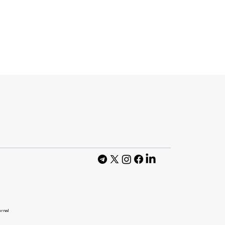
ила про право
ати відео з
 навчання ШІ
urnal