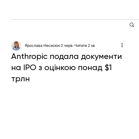
Ярослава Несисюк
2 черв.
Читати 2 хв
Anthropic подала документи
на IPO з оцінкою понад $1
трлн