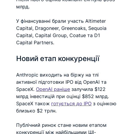
млрд.
У фінансуванні брали участь Altimeter 
Capital, Dragoneer, Greenoaks, Sequoia 
Capital, Capital Group, Coatue та D1 
Capital Partners.
Новий етап конкуренції
Anthropic виходить на біржу на тлі 
активної підготовки IPO від OpenAI та 
SpaceX. 
OpenAI раніше
 залучила $122 
млрд інвестицій при оцінці $852 млрд. 
SpaceX також 
готується до IPO
 з оцінкою 
близько $2 трлн.
Публічний ринок стане новим етапом 
конкуренції між найбільшими ШІ-