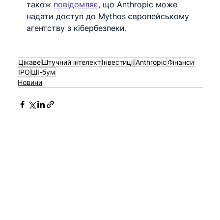
також 
повідомляє
, що Anthropic може 
надати доступ до Mythos європейському 
агентству з кібербезпеки.
Цікаве
Штучний інтелект
Інвестиції
Anthropic
Фінанси
IPO
ШІ-бум
Новини