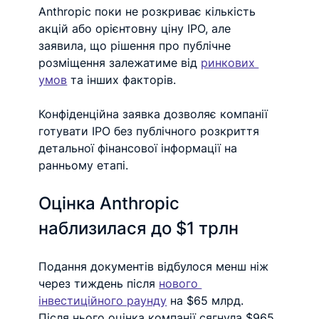
Anthropic поки не розкриває кількість 
акцій або орієнтовну ціну IPO, але 
заявила, що рішення про публічне 
розміщення залежатиме від 
ринкових 
умов
 та інших факторів.
Конфіденційна заявка дозволяє компанії 
готувати IPO без публічного розкриття 
детальної фінансової інформації на 
ранньому етапі.
Оцінка Anthropic 
наблизилася до $1 трлн
Подання документів відбулося менш ніж 
через тиждень після 
нового 
інвестиційного раунду
 на $65 млрд. 
Після нього оцінка компанії сягнула $965 