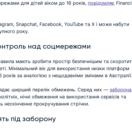
ежами для дітей віком до 16 років, 
повідомляє
 Financi
stagram, Snapchat, Facebook, YouTube та X і може набути 
упного року.
контроль над соцмережами
равила мають зробити простір безпечнішим та скоротити
еті. Мінімальний вік для використання низки платформ 
6 років за аналогією з нещодавніми змінами в Австралії
лядає ширший перелік обмежень. Серед них — 
заборона
нолітніх, нічні обмеження на використання сервісів та 
ь нескінченне прокручування стрічки.
ять під заборону