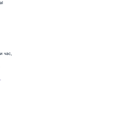
al 
 час, 
.
 