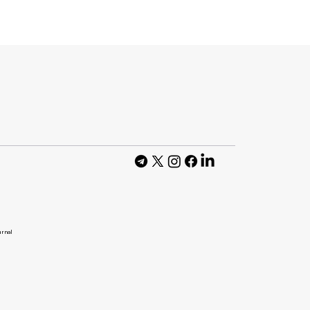
бмежила
ble 5 і Mythos
оги уряду США
urnal