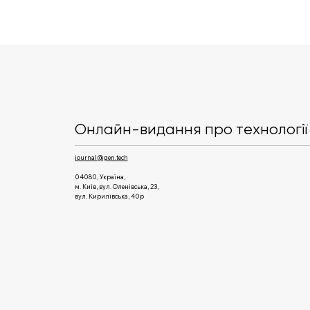
Apple готує ще три нові
функції для iOS 27
Онлайн-видання про технології 
journal@gen.tech
04080, Україна,
м. Київ, вул. Оленівська, 23,​
вул. Кирилівська, 40р