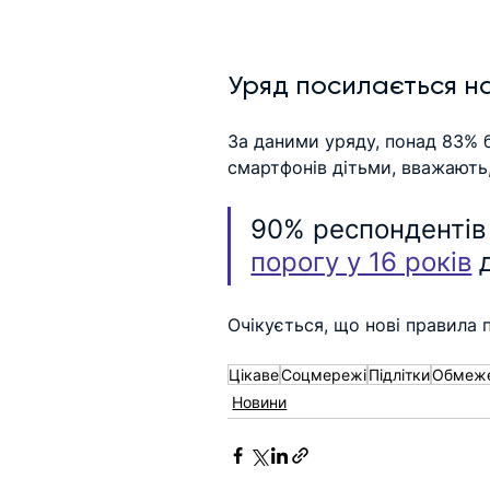
Уряд посилається на
За даними уряду, понад 83% б
смартфонів дітьми, вважають
90% респондентів
порогу у 16 років
 
Очікується, що нові правила 
Цікаве
Соцмережі
Підлітки
Обмеж
Новини