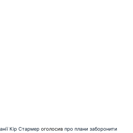
анії Кір Стармер 
оголосив
 про плани заборонити 