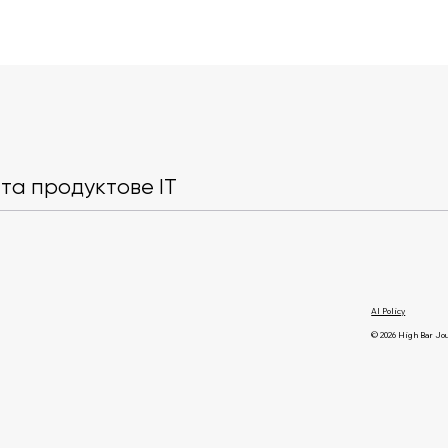
KPMG відкликала звіт після
Anthropic о
виявлення ШІ-галюцинацій
доступ до Fa
і вигаданих посилань
5 після вим
та продуктове IT
AI Policy
© 2026 High Bar Jo