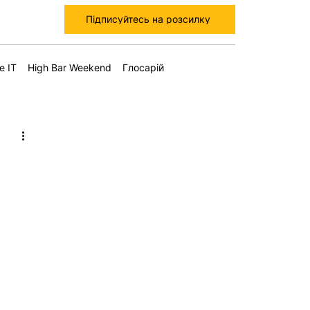
Підписуйтесь на розсилку
е IT
High Bar Weekend
Глосарій