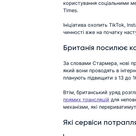
користування соціальними мер
Times. 
Ініціатива охопить TikTok, In
чинності вже на початку наст
Британія посилює 
За словами Стармера, нові п
який вони проводять в інтерн
планують підвищити з 13 до 1
Втім, британський уряд розг
прямих трансляцій
 для непов
механізми, які перериватимут
Які сервіси потрапл