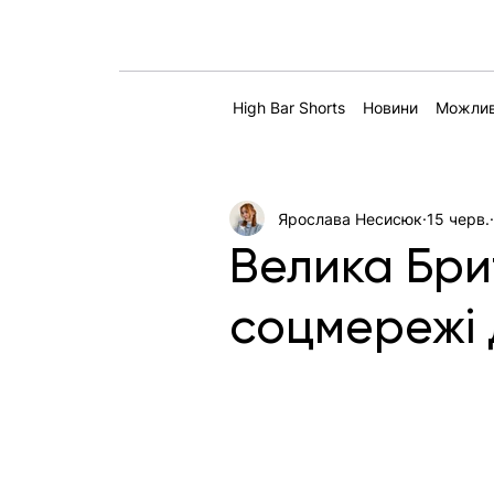
High Bar Shorts
Новини
Можлив
Ярослава Несисюк
15 черв.
Велика Бри
соцмережі д