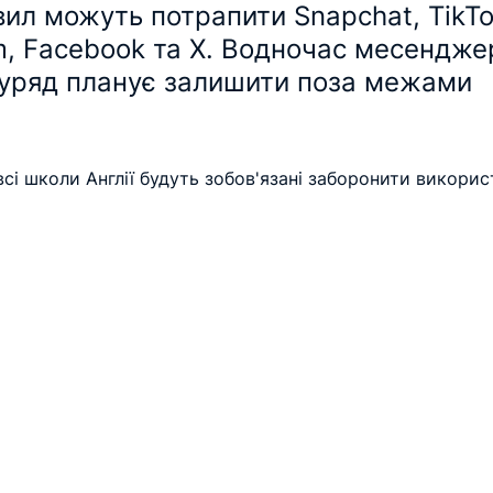
вил можуть потрапити Snapchat, TikTo
m, Facebook та X. Водночас месендже
 уряд планує залишити поза межами 
і школи Англії будуть зобов'язані заборонити викорис