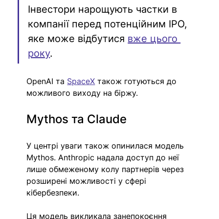
Інвестори 
нарощують частки
 в 
компанії перед потенційним IPO, 
яке може відбутися 
вже цього 
року
.
OpenAI та 
SpaceX
 також готуються до 
можливого виходу на біржу.
Mythos та Claude
У центрі уваги також опинилася модель 
Mythos. Anthropic надала доступ до неї 
лише обмеженому колу партнерів через 
розширені можливості у сфері 
кібербезпеки.
Ця модель викликала занепокоєння 