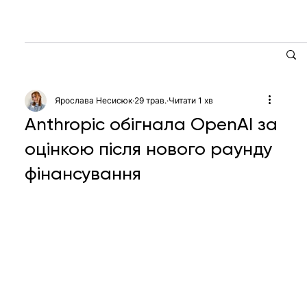
Ярослава Несисюк
29 трав.
Читати 1 хв
Anthropic обігнала OpenAI за
оцінкою після нового раунду
фінансування