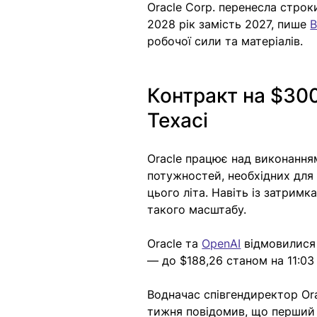
Oracle Corp. перенесла строки
2028 рік замість 2027, пише 
B
робочої сили та матеріалів.
Контракт на $300
Техасі
Oracle працює над виконання
потужностей, необхідних для 
цього літа. Навіть із затрим
такого масштабу.
Oracle та 
OpenAI
 відмовилися 
— до $188,26 станом на 11:03
Водначас співгендиректор Ora
тижня повідомив, що перший д