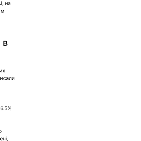
, на 
ом 
 в 
их 
писали 
 
 6.5% 
о 
ні, 