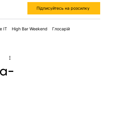
Підписуйтесь на розсилку
е IT
High Bar Weekend
Глосарій
та-