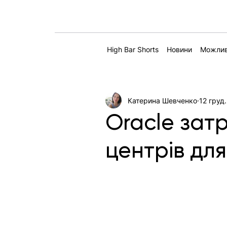
High Bar Shorts
Новини
Можлив
Катерина Шевченко
12 груд.
Oracle зат
центрів дл