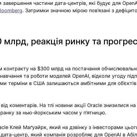
 завершення частини дата-центрів, які будує для OpenAI
loomberg
. Затримки значною мірою пов’язані з дефіцит
 млрд, реакція ринку та прогрес
м контракту на $300 млрд на постачання обчислювальн
навчання та роботи моделей OpenAI, відколи угоду під
ками терміни в США залишаються амбітними для об’єктів
від коментарів. На тлі новини акції Oracle знизилися на
 ранку за нью-йоркським часом у п’ятницю. 
cle Клей Маґуайрк, який на дзвінку з інвесторами цьог
ата-центр, який компанія розробляє для OpenAI в Абіле