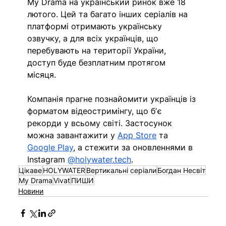
My Drama на український ринок вже 18 
лютого. Цей та багато інших серіалів на 
платформі отримають українську 
озвучку, а для всіх українців, що 
перебувають на території України, 
доступ буде безплатним протягом 
місяця. 
Компанія прагне познайомити українців із 
форматом відеостримінгу, що бʼє 
рекорди у всьому світі. Застосунок 
можна завантажити у 
App Store
 та 
Google Play
, а стежити за оновленнями в 
Instagram 
@
holywater.tech
.
Цікаве
HOLYWATER
Вертикальні серіали
Богдан Несвіт
My Drama
Vivat
ПИШИ
Новини