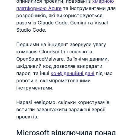
опинилися проєкти, пов’язані з 
хмарною 
платформою Azure
 та інструментами для 
розробників, які використовуються 
разом із Claude Code, Gemini та Visual 
Studio Code.
Першими на інцидент звернули увагу 
компанія Cloudsmith і спільнота 
OpenSourceMalware. За їхніми даними, 
шкідливий код дозволяв викрадати 
паролі та інші 
конфіденційні дані
 під час 
роботи зі скомпрометованими 
інструментами.
Наразі невідомо, скільки користувачів 
встигли завантажити заражені версії 
проєктів.
Microsoft відключила понад 