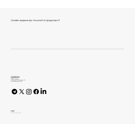
Онлайн-видання про технології та продуктове IT
Anthropic відкрила доступ до Claude
Mythos для 150 нових організацій
journal@gen.tech
04080, Україна,
м. Київ, вул. Оленівська, 23,​
вул. Кирилівська, 40р
AI Policy
© 2026 High Bar Journal