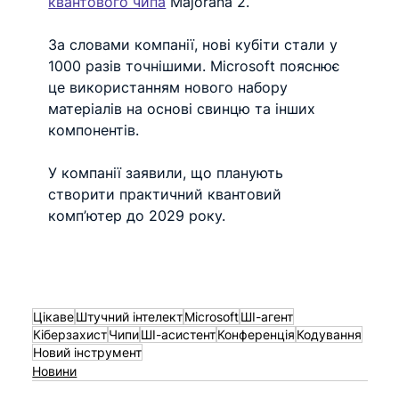
квантового чипа
 Majorana 2. 
За словами компанії, нові кубіти стали у 
1000 разів точнішими. Microsoft пояснює 
це використанням нового набору 
матеріалів на основі свинцю та інших 
компонентів.
У компанії заявили, що планують 
створити практичний квантовий 
комп’ютер до 2029 року.
Цікаве
Штучний інтелект
Microsoft
ШІ-агент
Кіберзахист
Чипи
ШІ-асистент
Конференція
Кодування
Новий інструмент
Новини