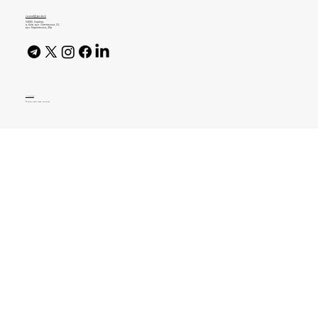
залежність від OpenAI — глава
journal@gen.tech
Microsoft AI
04080, Україна,
м. Київ, вул. Оленівська, 23,​
вул. Кирилівська, 40р
AI Policy
© 2026 High Bar Journal