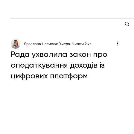
Ярослава Несисюк
9 черв.
Читати 2 хв
Рада ухвалила закон про
оподаткування доходів із
цифрових платформ