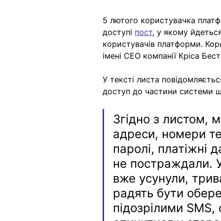
5 лютого користувачка платф
доступі 
пост
, у якому йдетьс
користувачів платформи. Кори
імені CEO компанії Кріса Бест
У тексті листа повідомляєть
доступ до частини системи щ
Згідно з листом, 
адреси, номери те
паролі, платіжні д
не постраждали. У
вже усунули, трив
радять бути обер
підозрілими SMS, 