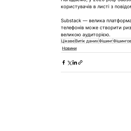
користувачів в листі з повід
Substack — велика платформа д
телефонів може створити риз
великою аудиторією.
Цікаве
Витік даних
Фішинг
Фішингов
Новини