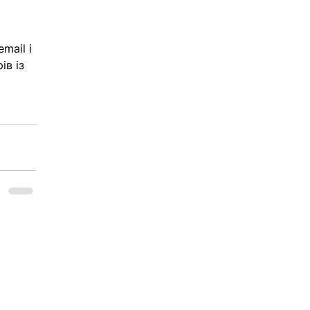
mail і 
ів із 