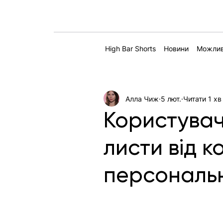
High Bar Shorts
Новини
Можлив
Алла Чиж
5 лют.
Читати 1 хв
Користувач
листи від к
персональ