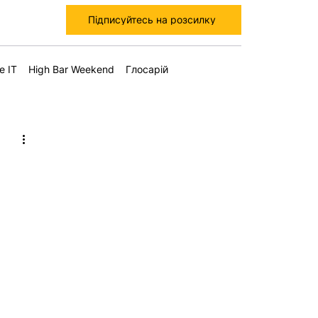
Підписуйтесь на розсилку
е IT
High Bar Weekend
Глосарій