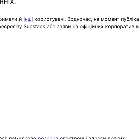
нніх.
тримали й 
інші
 користувачі. Водночас, на момент публікац
есрелізу Substack або заяви на офіційних корпоративн
tack помилково 
розкрив
 електронні адреси деяких 