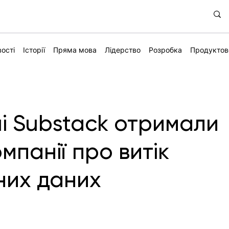
ості
Історії
Пряма мова
Лідерство
Розробка
Продуктов
і Substack отримали
омпанії про витік
них даних