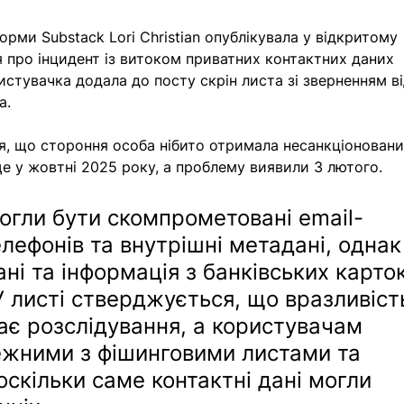
орми Substack 
Lori Christian
опублікувала у відкритому 
я про інцидент із витоком приватних контактних даних 
стувачка додала до посту скрін листа зі зверненням ві
а. 
ся, що стороння особа нібито отримала несанкціоновани
е у жовтні 2025 року, а проблему виявили 3 лютого. 
могли бути скомпрометовані email-
лефонів та внутрішні метадані, однак
ані та інформація з банківських карток
 листі стверджується, що вразливіст
ає розслідування, а користувачам 
ежними з фішинговими листами та 
оскільки саме контактні дані могли 