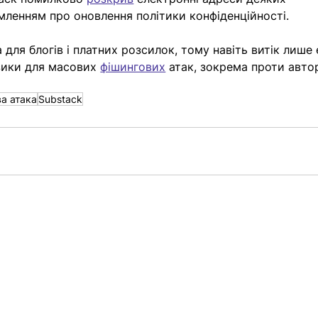
омленням про оновлення політики конфіденційності. 
ля блогів і платних розсилок, тому навіть витік лише e
ики для масових 
фішингових
 атак, зокрема проти автор
а атака
Substack