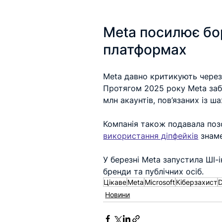
Meta посилює бор
платформах
Meta давно критикують чере
Протягом 2025 року Meta заб
млн акаунтів, пов’язаних із 
Компанія також подавала позо
використання діпфейків
 знам
У березні Meta запустила ШІ-і
бренди та публічних осіб.
Цікаве
Meta
Microsoft
Кіберзахист
Новини