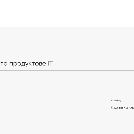
Власники сайтів зможуть
Європарлам
виключати свої сторінки з
відмовляєтьс
ШІ-відповідей Google
як пошукови
та продуктове IT
замовчуван
AI Policy
© 2026 High Bar Jo