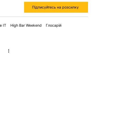
Підписуйтесь на розсилку
е IT
High Bar Weekend
Глосарій