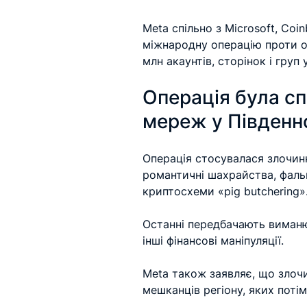
Meta спільно з Microsoft, Coi
міжнародну операцію проти он
млн акаунтів, сторінок і груп 
Операція була с
мереж у Південно
Операція стосувалася злочинни
романтичні шахрайства, фальш
криптосхеми «pig butchering»
Останні передбачають виманю
інші фінансові маніпуляції.
Meta також заявляє, що злочи
мешканців регіону, яких пот