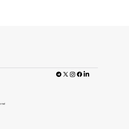
ент
я від Google
ка за
ням
urnal