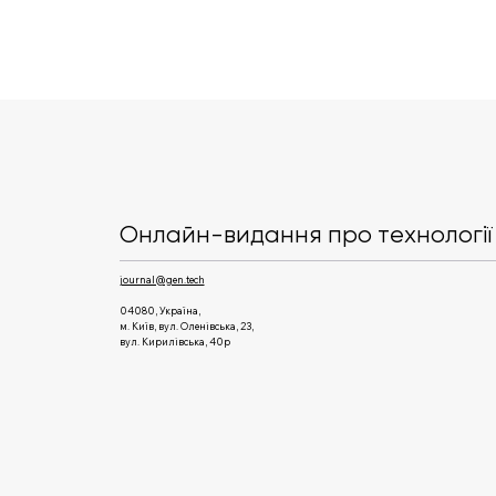
Дослідники створили ШІ-
хробака, здатного
автоматично атакувати
Онлайн-видання про технології 
мережі
journal@gen.tech
04080, Україна,
м. Київ, вул. Оленівська, 23,​
вул. Кирилівська, 40р