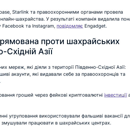
nbase, Starlink та правоохоронними органами провела 
лайн-шахрайства. У результаті компанія видалила пона
у Facebook та Instagram, 
повідомляє
 Engadget.
прямована проти шахрайських 
-Східній Азії
х мереж, які діяли з території Південно-Східної Азії: 
иві акаунти, які видавали себе за правоохоронців та 
.
вання грошей через фейкові криптовалютні 
інвестиції
 
нні угруповання використовували фальшиві вакансії дл
ім змушували працювати в шахрайських центрах.