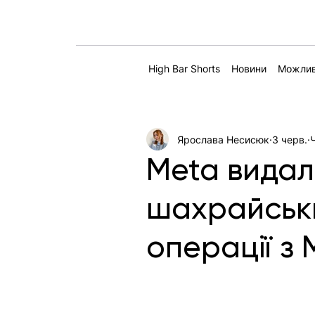
High Bar Shorts
Новини
Можлив
Ярослава Несисюк
3 черв.
Meta видал
шахрайськи
операції з 