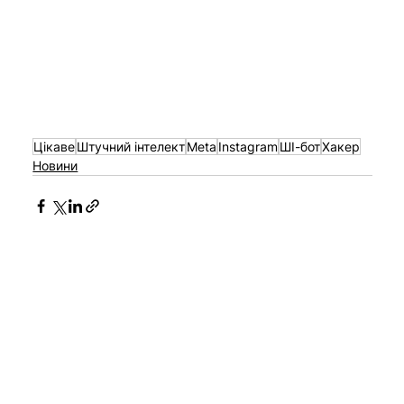
Цікаве
Штучний інтелект
Meta
Instagram
ШІ-бот
Хакер
Новини