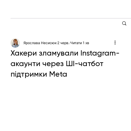
Ярослава Несисюк
2 черв.
Читати 1 хв
Хакери зламували Instagram-
акаунти через ШІ-чатбот
підтримки Meta