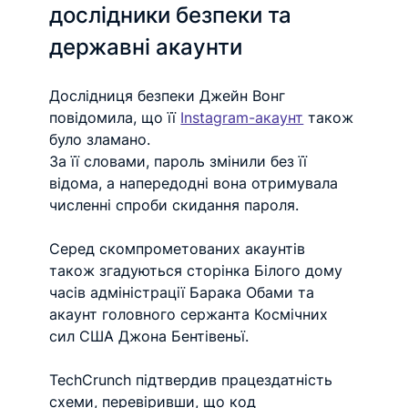
дослідники безпеки та 
державні акаунти
Дослідниця безпеки Джейн Вонг 
повідомила, що її 
Instagram-акаунт
 також 
було зламано.
За її словами, пароль змінили без її 
відома, а напередодні вона отримувала 
численні спроби скидання пароля.
Серед скомпрометованих акаунтів 
також згадуються сторінка Білого дому 
часів адміністрації Барака Обами та 
акаунт головного сержанта Космічних 
сил США Джона Бентівеньї.
TechCrunch підтвердив працездатність 
схеми, перевіривши, що код 