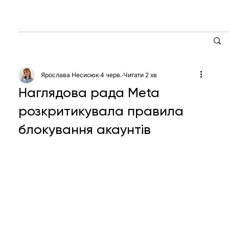
Ярослава Несисюк
4 черв.
Читати 2 хв
Наглядова рада Meta
розкритикувала правила
блокування акаунтів