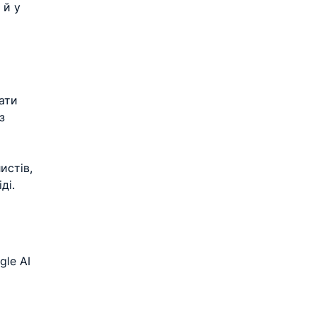
 й у 
ати 
з 
стів, 
ді.
gle AI 