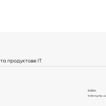
DeepSeek готує перший
Сервіси опл
раунд інвестицій на $7,4
починають к
млрд
кредитними 
та продуктове IT
AI Policy
© 2026 High Bar Jo