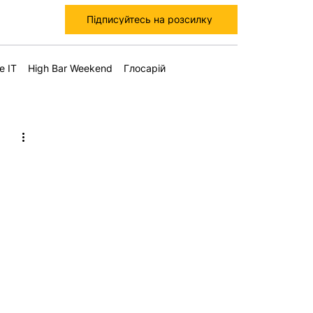
Підписуйтесь на розсилку
е IT
High Bar Weekend
Глосарій