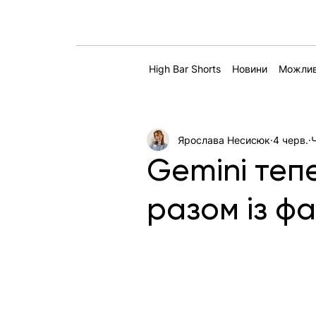
High Bar Shorts
Новини
Можлив
Ярослава Несисюк
4 черв.
Gemini теп
разом із ф