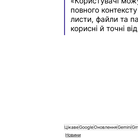
«Користувачі можу
повного контексту
листи, файли та п
корисні й точні від
Цікаве
Google
Оновлення
Gemini
Gm
Новини