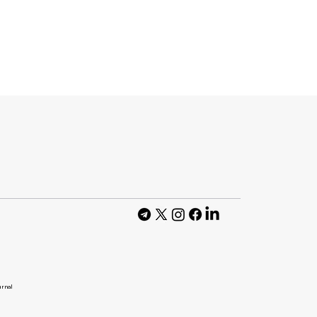
ати частинами
онкурувати з
картками
urnal