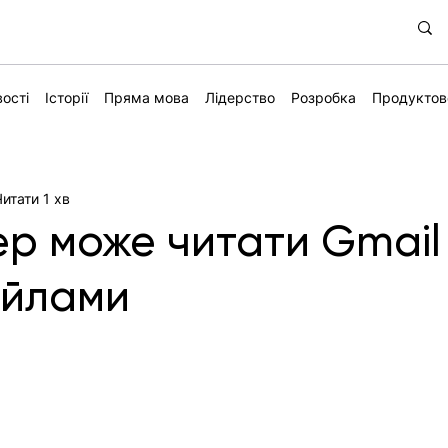
ості
Історії
Пряма мова
Лідерство
Розробка
Продуктов
Читати 1 хв
ер може читати Gmail
айлами