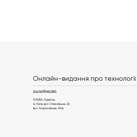
Lovable розширює
співпрацю з Google Cloud
та збільшує використання
Онлайн-видання про технології 
ШІ-сервісів
journal@gen.tech
04080, Україна,
м. Київ, вул. Оленівська, 23,​
вул. Кирилівська, 40р