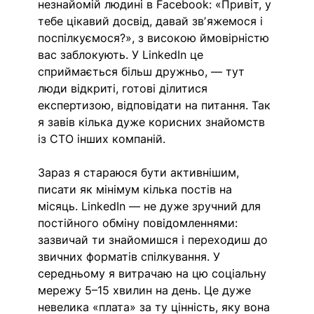
незнайомій людині в Facebook: «Привіт, у 
тебе цікавий досвід, давай звʼяжемося і 
поспілкуємося?», з високою ймовірністю 
вас заблокують. У LinkedIn це 
сприймається більш дружньо, — тут 
люди відкриті, готові ділитися 
експертизою, відповідати на питання. Так 
я завів кілька дуже корисних знайомств 
із CTO інших компаній.
Зараз я стараюся бути активнішим, 
писати як мінімум кілька постів на 
місяць. LinkedIn — не дуже зручний для 
постійного обміну повідомленнями: 
зазвичай ти знайомишся і переходиш до 
звичних форматів спілкування. У 
середньому я витрачаю на цю соціальну 
мережу 5–15 хвилин на день. Це дуже 
невелика «плата» за ту цінність, яку вона 