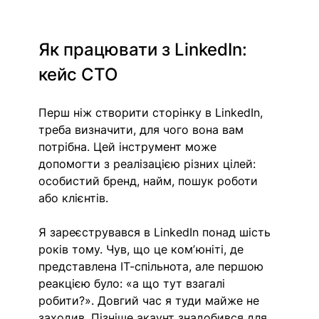
Як працювати з LinkedIn: 
кейс CTO
Перш ніж створити сторінку в LinkedIn, 
треба визначити, для чого вона вам 
потрібна. Цей інструмент може 
допомогти з реалізацією різних цілей: 
особистий бренд, найм, пошук роботи 
або клієнтів.
Я зареєструвався в LinkedIn понад шість 
років тому. Чув, що це комʼюніті, де 
представлена ІТ-спільнота, але першою 
реакцією було: «а що тут взагалі 
робити?». Довгий час я туди майже не 
заходив. Пізніше акаунт знадобився для 