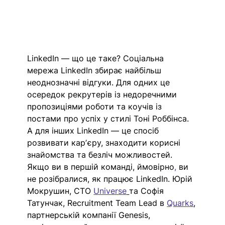
LinkedIn — що це таке? Соціальна 
мережа LinkedIn збирає найбільш 
неоднозначні відгуки. Для одних це 
осередок рекрутерів із недоречними 
пропозиціями роботи та коучів із 
постами про успіх у стилі Тоні Роббінса. 
А для інших LinkedIn — це спосіб 
розвивати карʼєру, знаходити корисні 
знайомства та безліч можливостей. 
Якщо ви в першій команді,
ймовірно
,
 ви 
не розібралися, як працює LinkedIn. Юрій 
Мокрушин, СТО 
Universe
та Софія 
Татунчак, Recruitment Team Lead в 
Quarks
, 
партнерській компанії Genesis, 