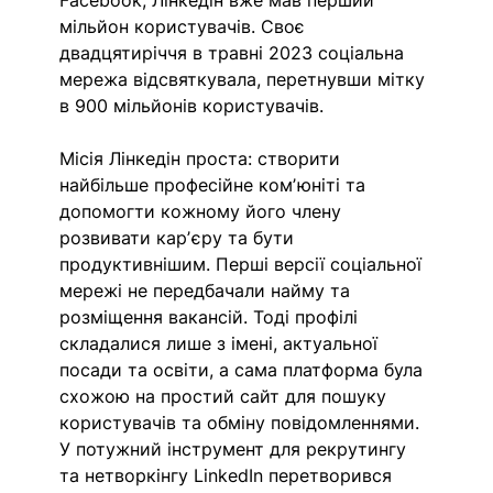
Facebook, Лінкедін вже мав перший 
мільйон користувачів. Своє 
двадцятиріччя в травні 2023 соціальна 
мережа відсвяткувала, перетнувши мітку 
в 900 мільйонів користувачів.
Місія Лінкедін проста: створити 
найбільше професійне комʼюніті та 
допомогти кожному його члену 
розвивати карʼєру та бути 
продуктивнішим. Перші версії соціальної 
мережі не передбачали найму та 
розміщення вакансій. Тоді профілі 
складалися лише з імені, актуальної 
посади та освіти, а сама платформа була
схожою на простий сайт для пошуку 
користувачів та обміну повідомленнями. 
У потужний інструмент для рекрутингу 
та нетворкінгу LinkedIn перетворився 