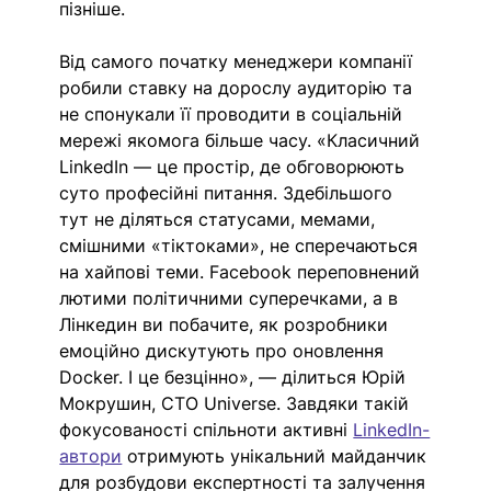
пізніше.
Від самого початку менеджери компанії 
робили ставку на дорослу аудиторію та 
не спонукали її проводити в соціальній 
мережі якомога більше часу. «Класичний 
LinkedIn — це простір, де обговорюють 
суто професійні питання. Здебільшого 
тут не діляться статусами, мемами, 
смішними «тіктоками», не сперечаються 
на хайпові теми. Facebook переповнений 
лютими політичними суперечками, а в 
Лінкедин ви побачите, як розробники 
емоційно дискутують про оновлення 
Docker. І це безцінно», — ділиться Юрій 
Мокрушин, CTO Universe. Завдяки такій 
фокусованості спільноти активні 
LinkedIn-
автори
 отримують унікальний майданчик 
для розбудови експертності та залучення 