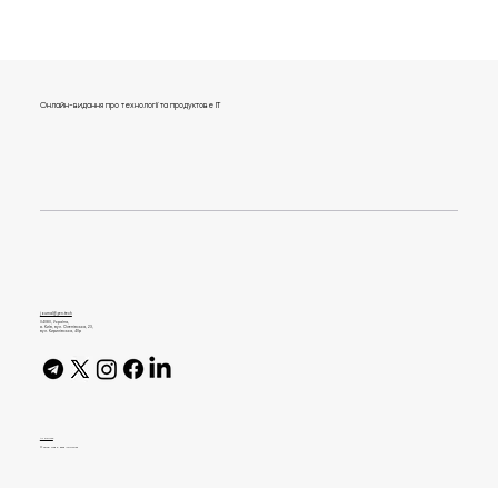
Онлайн-видання про технології та продуктове IT
Як відбувається онбординг нових
співробітників Genesis під час війни
journal@gen.tech
04080, Україна,
м. Київ, вул. Оленівська, 23,​
вул. Кирилівська, 40р
AI Policy
© 2026 High Bar Journal