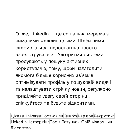
Отже, LinkedIn — це соціальна мережа з 
чималими можливостями. Щоби ними 
скористатися, недостатньо просто 
зареєструватися. Алгоритми системи 
просувають у пошуку активних 
користувачів, тому, щоби налагодити 
якомога більше корисних звʼязків, 
оптимізувати профіль у пошуковій видачі 
та налаштувати стрічку новин, регулярно 
приділяйте увагу своїй сторінці, 
спілкуйтеся та будьте відкритими. 
Цікаве
Universe
Софт-скіли
Quarks
Кар'єра
Рекрутинг
LinkedIn
Нетворкінг
Софія Татунчак
Юрій Мокрушин
Лідерство