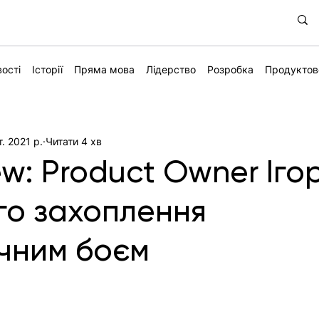
ості
Історії
Пряма мова
Лідерство
Розробка
Продуктов
т. 2021 р.
Читати 4 хв
w: Product Owner Іго
ого захоплення
чним боєм