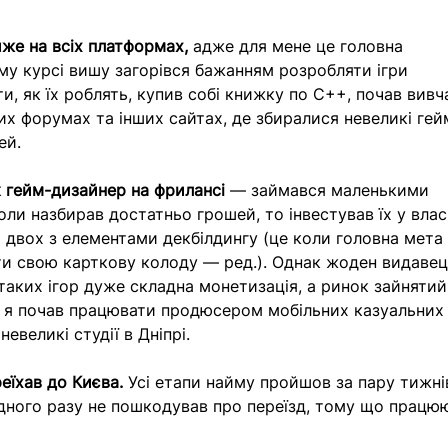
йже на всіх платформах,
 адже для мене це головна 
му курсі вишу загорівся бажанням розробляти ігри 
и, як їх роблять, купив собі книжку по С++, почав вивч
их форумах та інших сайтах, де збиралися невеликі гей
ей.
к гейм-дизайнер на фрилансі 
— займався маленькими 
оли назбирав достатньо грошей, то iнвестував їх у влас
на двох з елементами декбiлдингу (це коли головна мета 
и свою карткову колоду — ред.). Однак жоден видавец
 таких ігор дуже складна монетизація, а ринок зайнятий
 я почав працювати продюсером мобільних казуальних 
невеликі студії в Дніпрі.
еїхав до Києва.
 Усі етапи найму пройшов за пару тижнів
жодного разу не пошкодував про переїзд, тому що працюю