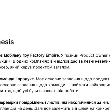
esis
 мобільну гру Factory Empire.
 У позиції Product Owner 
ції». В одних компаніях він відповідає за певні невеликі
юсер, який керує проєктом загалом. 
оманда і продукт.
 Моє основне завдання щодо продукт
а основне завдання щодо команди — наймати найкращи
 так, щоб усі були в захваті від роботи.
ревірки повідомлень і листів, які накопичилися за ніч.
ан дій на день. Далі все залежить від цілей на конкре