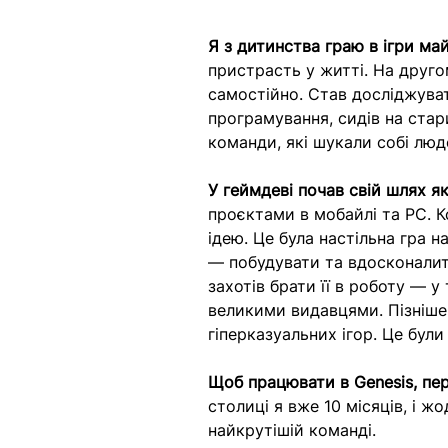
Я з дитинства граю в iгри ма
пристрасть у житті. На друго
самостійно. Став досліджуват
програмування, сидів на стар
команди, які шукали собі люд
У геймдеві почав свій шлях я
проєктами в мобайлі та PC. К
ідею. Це була настільна гра 
— побудувати та вдосконалит
захотів брати її в роботу — у
великими видавцями. Пізніше
гіперказуальних ігор. Це були 
Щоб працювати в Genesis, пер
столиці я вже 10 місяців, і 
найкрутiшiй командi.