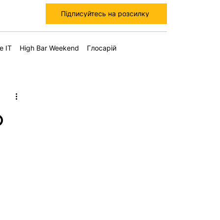
Підписуйтесь на розсилку
е IT
High Bar Weekend
Глосарій
р