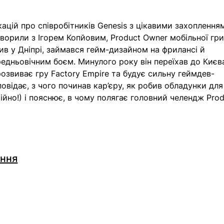
цій про співробітників Genesis з цікавими захопленням
ворили з Ігорем Копйовим, Product Owner мобільної гри
ив у Дніпрі, займався гейм-дизайном на фрилансі й 
едньовічним боєм. Минулого року він переїхав до Києв
розвиває гру Factory Empire та будує сильну геймдев-
повідає, з чого починав кар’єру, як робив обладунки для
ійно!) і пояснює, в чому полягає головний челендж Prod
ення