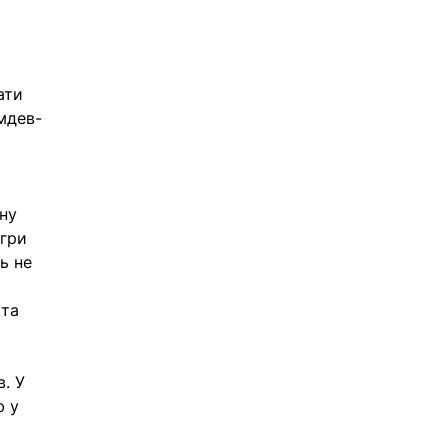
ати 
мдев-
ну 
гри 
ь не 
 
та 
. У 
 у 