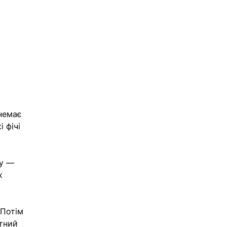
немає 
 фічі 
у — 
х 
 
Потім 
тний 