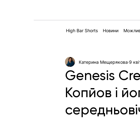
High Bar Shorts
Новини
Можлив
Катерина Мещерякова
9 кві
Genesis Cre
Копйов і й
середньові