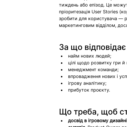
тиждень або епізод. Це можуть
пріоритезація User Stories (
зробити для користувача — ре
маркетинговим відділом, досл
За що відповідає
найм нових людей;
цілі щодо розвитку гри й 
менеджмент команди;
впровадження нових і усп
ігрову аналітику;
прибуток проєкту.
Що треба, щоб ст
досвід в ігровому дизайні