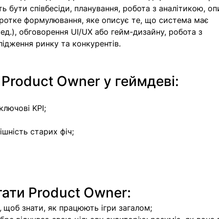
 бути співбесіди, планування, робота з аналітикою, опи
коротке формулювання, яке описує те, що система має 
д.), обговорення UI/UX або гейм-дизайну, робота з 
ідження ринку та конкурентів.
 Product Owner у геймдеві:
ключові KPI;
ішність старих фіч;
ати Product Owner:
, 
щоб знати, як працюють ігри загалом;