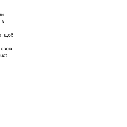
и і 
 в 
а, щоб 
 своїх 
uct 