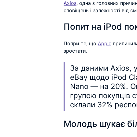
Axios
, одна з головних причин
сповіщень і залежності від см
Попит на iPod по
Попри те, що 
Apple
 припинил
зростати.
За даними Axios, 
eBay щодо iPod Cl
Nano — на 20%. О
групою покупців с
склали 32% респо
Молодь шукає бі