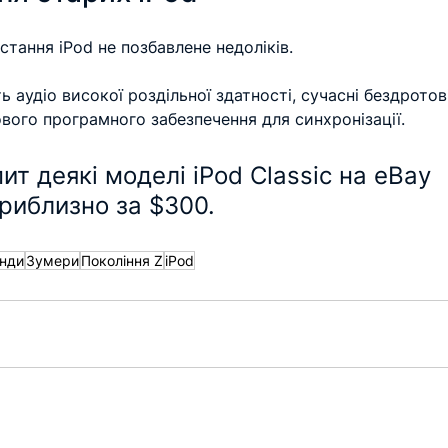
тання iPod не позбавлене недоліків.
 аудіо високої роздільної здатності, сучасні бездротов
вого програмного забезпечення для синхронізації.
ит деякі моделі iPod Classic на eBay 
риблизно за $300.
нди
Зумери
Покоління Z
iPod