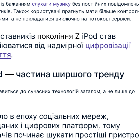
 із бажанням 
слухати музику
 без постійних повідомлень
нків. Також користувачі прагнуть мати більше контрол
ми, а не покладатися виключно на потокові сервіси.
ставників 
покоління Z
 iPod став 
юватися від надмірної 
цифровізації 
ття
.
d 
— 
частина ширшого тренду
виться до сучасних технологій загалом, а не лише до 
ло в епоху соціальних мереж, 
даних і цифрових платформ, тому 
чів починає шукати простіші пристро