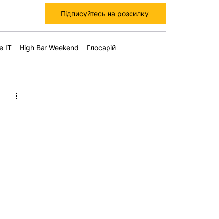
Підписуйтесь на розсилку
е IT
High Bar Weekend
Глосарій