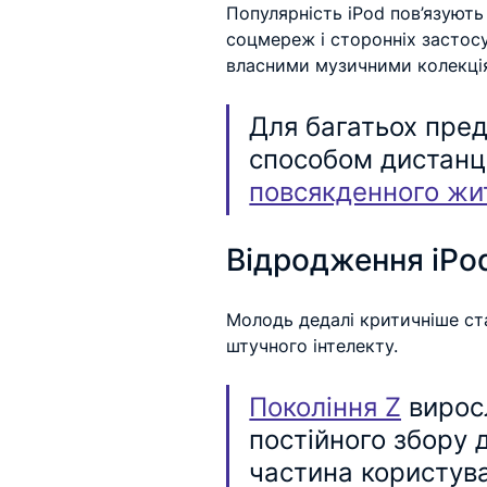
Популярність iPod пов’язують
соцмереж і сторонніх застосу
власними музичними колекція
Для багатьох пред
способом дистанці
повсякденного жи
Відродження iPo
Молодь дедалі критичніше ста
штучного інтелекту. 
Покоління Z
 вирос
постійного збору 
частина користува