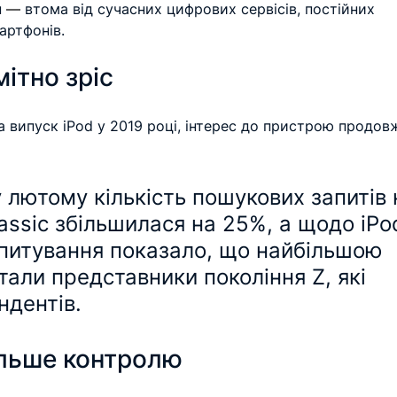
 
— 
втома від сучасних цифрових сервісів, постійних 
артфонів.
мітно зріс
а випуск iPod у 2019 році, інтерес до пристрою продов
у лютому кількість пошукових запитів 
assic збільшилася на 25%, а щодо iPo
питування показало, що найбільшою 
тали представники покоління Z, які 
ндентів.
льше контролю